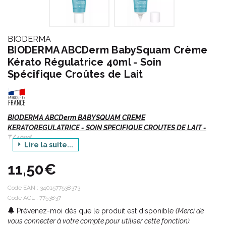
BIODERMA
BIODERMA ABCDerm BabySquam Crème
Kérato Régulatrice 40ml - Soin
Spécifique Croûtes de Lait
BIODERMA ABCDerm BABYSQUAM CREME
KERATOREGULATRICE - SOIN SPECIFIQUE CROUTES DE LAIT -
T/40ml
Lire la suite...
BIODERMA a mis son expertise dermatologique au service de la
11,50€
pédiatrie en proposant la gamme Haute Sécurité et Haute
Tolérance pour bébé.
Tous les produits sont spécifiquement formulés selon l’
Code EAN :
3401577538373
Engagement de Sécurité Dermatologique ABCDerm pour
Code ACL : 7753837
respecter la peau délicate des bébés et des jeunes enfants.
Prévenez-moi dès que le produit est disponible
(Merci de
vous connecter à votre compte pour utiliser cette fonction).