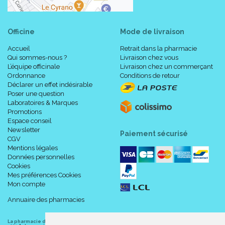
Officine
Mode de livraison
Accueil
Retrait dans la pharmacie
Qui sommes-nous ?
Livraison chez vous
L’équipe officinale
Livraison chez un commerçant
Ordonnance
Conditions de retour
Déclarer un effet indésirable
Poser une question
Laboratoires & Marques
Promotions
Espace conseil
Newsletter
Paiement sécurisé
CGV
Mentions légales
Données personnelles
Cookies
Mes préférences Cookies
Mon compte
Annuaire des pharmacies
La pharmacie du centre à Albert
(80300) est une pharmacie française certifiée ISO