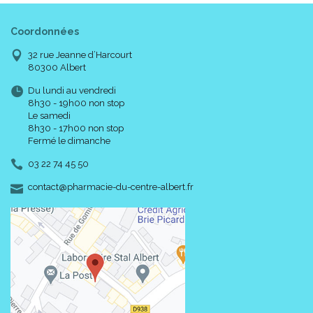
Composition :
Coordonnées
AQUA/WATER/EAU, GLYCERIN, BUTYROSPERMUM PARKII
32 rue Jeanne d’Harcourt
(SHEA) BUTTER EXTRACT, DI-C12-13 ALKYL MALATE,
80300 Albert
ISOTRIDECYL STEARATE, GALACTOARABINAN, BEHENYL
ALCOHOL, ZEA MAYS (CORN) STARCH, SUCROSE STEARATE,
Du lundi au vendredi
8h30 - 19h00 non stop
TOCOPHERYL ACETATE, 1,2-HEXANEDIOL, CAPRYLOYL
Le samedi
GLYCINE, CAPRYLYL GLYCOL, XANTHAN GUM, CITRIC ACID,
8h30 - 17h00 non stop
SODIUM PHYTATE, SODIUM HYDROXIDE. [BI 513].
Fermé le dimanche
03 22 74 45 50
Code ACL : 7753837
-
-
contact
@
pharmacie-du-centre-albert.fr
Code EAN : 3401577538373