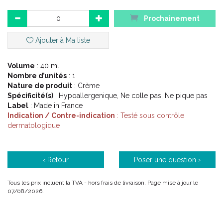
Indications :
Prochainement
Ajouter à Ma liste
Dermatologie pédiatrique visage.
Croûtes de lait, cuir chevelu, sourcils et/ou derrière les
Volume
: 40 ml
oreilles.
Nombre d’unités
: 1
Bébés et enfants.
Nature de produit
: Crème
Spécificité(s)
: Hypoallergenique, Ne colle pas, Ne pique pas
Label
: Made in France
Description :
Indication / Contre-indication
: Testé sous contrôle
dermatologique
Le soin qui élimine les croûtes de lait en préservant le cuir
chevelu des tout-petits.
‹ Retour
Poser une question ›
Elimine rapidement les croûtes de lait et les squames sans
Tous les prix incluent la TVA - hors frais de livraison. Page mise à jour le
agresser la peau de bébé.
07/08/2026.
Facile à appliquer.
Ne colle pas et s'élimine facilement au shampooing grâce à
son tube canule.