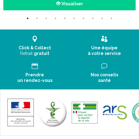
formulation ABCDerm, haute sécurité et haute tolérance.
Visualiser
Ce soin spécifique des croûtes de lait élimine efficacement
ces squames grâce à un duo inédit d' actifs kératolytiques (l'
arabinogalactan et des esters d’ acide lactique).
Il hydrate et nourrit la peau grâce à l' action émolliente d'
agents hydratants intense comme le beurre de karité et la
glycérine.
Click & Collect
Une équipe
Retrait
gratuit
à votre service
Conseils d' utilisation :
Prendre
Nos conseils
1 fois par jour - 7 jours/7
un rendez-vous
santé
Appliquez ABCDerm Babysquam sur les croûtes de lait (cuir
chevelu, sourcils et/ou derrière les oreilles) en massant
légèrement (la canule facilite l' application).
Laissez agir ABCDerm Babysquam 1/2 heure puis faites un
shampooing doux (idéalement avec ABCDerm Moussant,
nettoyant doux visage, corps, cheveux).