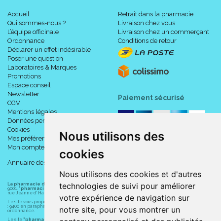
Accueil
Retrait dans la pharmacie
Qui sommes-nous ?
Livraison chez vous
L’équipe officinale
Livraison chez un commerçant
Ordonnance
Conditions de retour
Déclarer un effet indésirable
Poser une question
Laboratoires & Marques
Promotions
Espace conseil
Newsletter
Paiement sécurisé
CGV
Mentions légales
Données personnelles
Cookies
Nous utilisons des
Mes préférences Cookies
Mon compte
cookies
Annuaire des pharmacies
Nous utilisons des cookies et d'autres
technologies de suivi pour améliorer
La pharmacie du centre à Albert
(80300) est une pharmacie française certifiée ISO
9001.
"pharmacie-du-centre-albert.fr "
est le site internet de l
a pharmacie du centre
, 32
rue Jeanne d' Harcourt, 80300 Albert.
votre expérience de navigation sur
Le site vous propose un large choix de plus de 11000 références, au prix les plus bas possible
: 9400 en parapharmacie, animaux, orthopédie, matériel médical. 1700 en médicaments sans
notre site, pour vous montrer un
ordonnance.
Le site
"pharmacie-du-centre-albert.fr"
vous propose les service suivants :