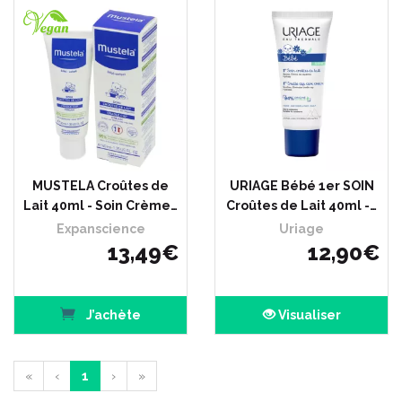
MUSTELA Croûtes de
URIAGE Bébé 1er SOIN
Lait 40ml - Soin Crème…
Croûtes de Lait 40ml -…
Expanscience
Uriage
13
,
49
€
12
,
90
€
J’achète
Visualiser
«
‹
1
›
»