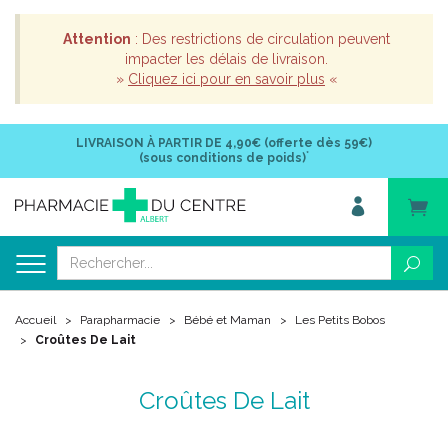
Attention
: Des restrictions de circulation peuvent
impacter les délais de livraison.
»
Cliquez ici pour en savoir plus
«
LIVRAISON À PARTIR DE
4,90€ (offerte dès 59€)
*
(sous conditions de poids)
Accueil
Parapharmacie
Bébé et Maman
Les Petits Bobos
Croûtes De Lait
Croûtes De Lait