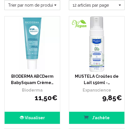
Trier par nom de produit
12 articles par page
BIODERMA ABCDerm
MUSTELA Croûtes de
BabySquam Crème…
Lait 150ml -…
Bioderma
Expanscience
11
,
50
€
9
,
85
€
Visualiser
J’achète