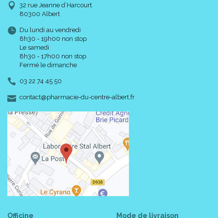
32 rue Jeanne d’Harcourt
80300 Albert
Du lundi au vendredi
8h30 - 19h00 non stop
Le samedi
8h30 - 17h00 non stop
Fermé le dimanche
03 22 74 45 50
-
-
contact
@
pharmacie-du-centre-albert.fr
Officine
Mode de livraison