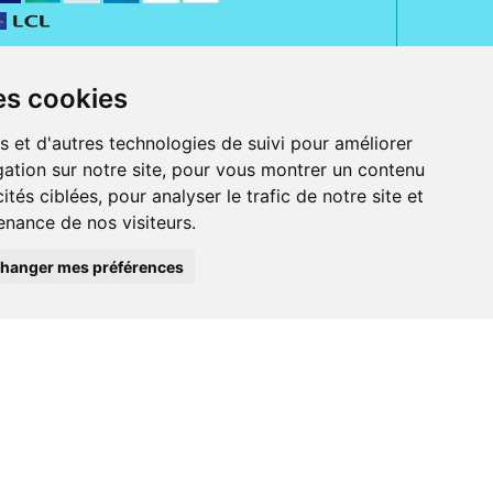
es cookies
s et d'autres technologies de suivi pour améliorer
ation sur notre site, pour vous montrer un contenu
ités ciblées, pour analyser le trafic de notre site et
nance de nos visiteurs.
rue Jeanne d' Harcourt, 80300 Albert.
 sans ordonnance.
hanger mes préférences
ranger).
e, iPad et iPod touch), ou sur Google Play (pour Androïd 5.0 ou version
 Express, Bancontact, PayPal.
 beauté et bien-être ainsi que différents services : suivi personnalisé,
auté de la peau, des cheveux...), mesure de la glycémie, perruques.
s 30 ans, Pharmactiv réunit près de 1500 adhérents pharmaciens autour d' un
du matériel médical sous sa marque BetterLife.
harmacie e-commerce