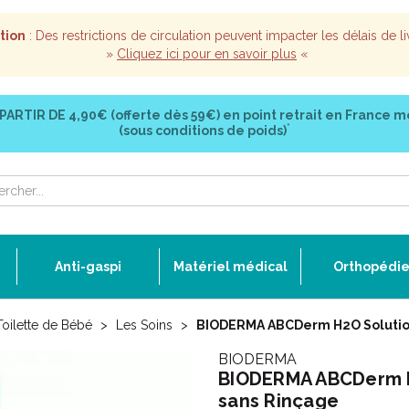
tion
: Des restrictions de circulation peuvent impacter les délais de li
»
Cliquez ici pour en savoir plus
«
 PARTIR DE
4,90€ (offerte dès 59€)
en point retrait en France m
*
(sous conditions de poids)
Anti-gaspi
Matériel médical
Orthopédi
Toilette de Bébé
Les Soins
BIODERMA ABCDerm H2O Solution
BIODERMA
BIODERMA ABCDerm H2
sans Rinçage