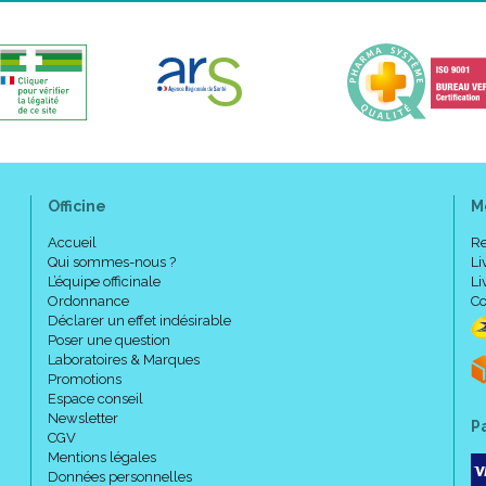
Plusieurs fois par jour - 7 jours/7
Nettoyez délicatement la peau
ABCDerm H20.
Renouvelez l’ application jus
Ne rincez pas.
Séchez délicatement sans frot
Officine
M
Utilisez ensuite un soin de
Convient dès la naissance, h
Accueil
Re
Pour des raisons d’ hygiène, r
Qui sommes-nous ?
Li
L’équipe officinale
Li
Ordonnance
Co
Déclarer un effet indésirable
Composition :
Poser une question
Laboratoires & Marques
Promotions
AQUA/WATER/EAU, PEG-6 CAPR
Espace conseil
DISODIUM EDTA, ALLANTOIN, 
Newsletter
P
(PARFUM). [BI 432].
CGV
Mentions légales
Données personnelles