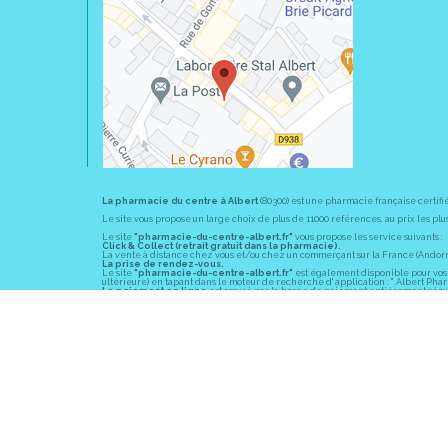
La pharmacie du centre à Albert
(80300) est une pharmacie française certifi
Le site vous propose un large choix de plus de 11000 références, au prix les 
Le site
"pharmacie-du-centre-albert.fr"
vous propose les service suivants :
Click & Collect (retrait gratuit dans la pharmacie).
La vente à distance chez vous et/ou chez un commerçant sur la France (Andorre, 
La prise de rendez-vous.
Le site
"pharmacie-du-centre-albert.fr"
est également disponible pour vos s
ultérieure) en tapant dans le moteur de recherche d' application : " Albert Pha
Le paiement en ligne
est assuré par la borne de paiement entièrement sécuri
En officine,
la pharmacie du centre à Albert
(80300) vous propose ses conseil
diabète, sevrage tabagique, risques cardiovasculaires, prise de tension artériell
La pharmacie du centre à Albert
(80300) fait partie du groupement
Pharmac
objectif commun : devenir un véritable « relais santé » au service des client
Les horaires d'ouverture
sont de 8h30 à 19h00 non stop du lundi au vendredi 
Vous pouvez contacter
la pharmacie du centre à Albert
(80300) par téléphone
Pour le dimanche et la nuit, vous pouvez trouver l
a pharmacie de garde
la pl
© 2011-2026
PHARM