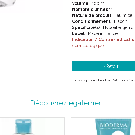
Convient dès la naissance, h
Volume
: 100 ml
Nombre d’unités
: 1
Nature de produit
: Eau micell
Description :
Conditionnement
: Flacon
Spécificité(s)
: Hypoallergeniqu
Label
: Made in France
L’ eau micellaire nettoyante qui 
Indication / Contre-indicatio
dermatologique
Nettoie en douceur.
Respecte l’ équilibre cutané 
Apaise et procure une sensat
‹ Retour
Flacon pompe : 1 litre.
Tous les prix incluent la TVA - hors fr
le + produit :
Développé selon une charte 
Découvrez également
Juste dose et traçabilité des a
Exclusion de tout ingrédient
Des produits haute sécurité e
des bébés.
Hypoallergénique.
Sans paraben.