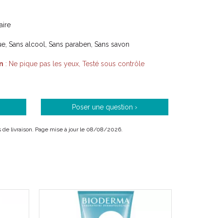
ors nourrissons prématurés.
aire
e, Sans alcool, Sans paraben, Sans savon
respecte la fragilité des peaux sensibles.
n
: Ne pique pas les yeux, Testé sous contrôle
de toutes les peaux même les plus fragiles.
ion de fraîcheur immédiate.
Poser une question ›
ais de livraison. Page mise à jour le 08/08/2026.
de formulation ABCDerm exclusive et exigeante.
ctifs.
 dermatologiquement incertain.
t haute tolérance, 100 % adaptés à la peau délicate