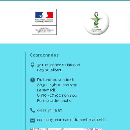
Coordonnées
32 rue Jeanne d’Harcourt
80300 Albert
Du lundi au vendredi
8h30 - 19h00 non stop
Le samedi
8h30 - 17h00 non stop
Fermé le dimanche
03 22 74 45 50
-
-
contact
@
pharmacie-du-centre-albert.fr