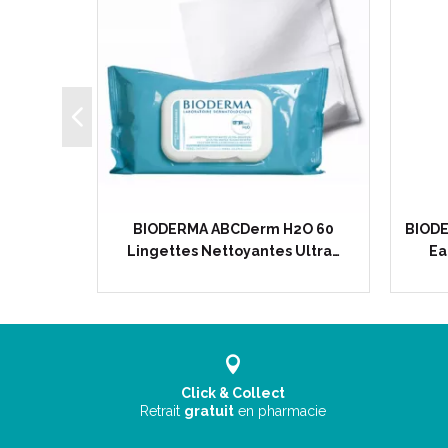
bySquam
BIODERMA ABCDerm H2O 60
BIODE
e 40ml -…
Lingettes Nettoyantes Ultra…
Ea
Click & Collect
Retrait
gratuit
en pharmacie