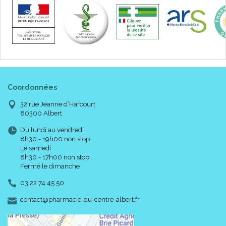
Coordonnées
32 rue Jeanne d’Harcourt
80300 Albert
Du lundi au vendredi
8h30 - 19h00 non stop
Le samedi
8h30 - 17h00 non stop
Fermé le dimanche
03 22 74 45 50
-
-
contact
@
pharmacie-du-centre-albert.fr