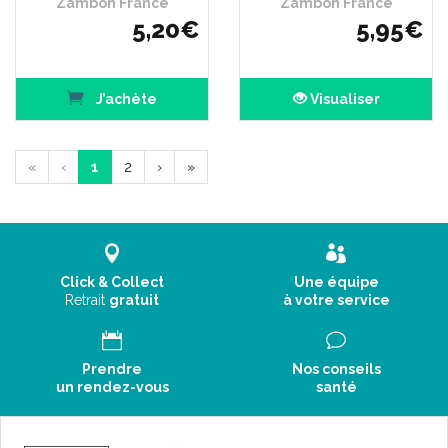
Zambon France
Zambon France
5
,
20
€
5
,
95
€
J’achète
Visualiser
«
‹
1
2
›
»
Click & Collect
Une équipe
Retrait
gratuit
à votre service
Prendre
Nos conseils
un rendez-vous
santé