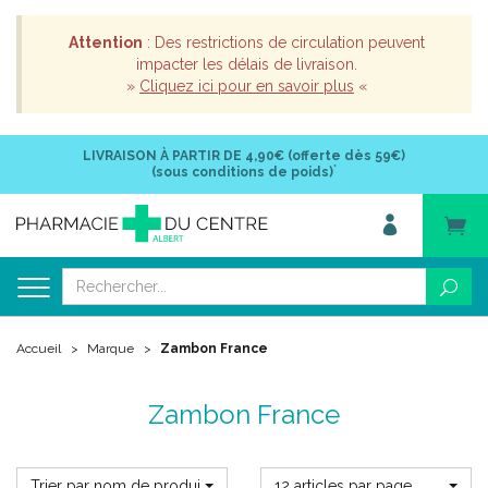
Attention
: Des restrictions de circulation peuvent
impacter les délais de livraison.
»
Cliquez ici pour en savoir plus
«
LIVRAISON À PARTIR DE
4,90€ (offerte dès 59€)
*
(sous conditions de poids)
Accueil
Marque
Zambon France
Zambon France
Trier par nom de produit
12 articles par page