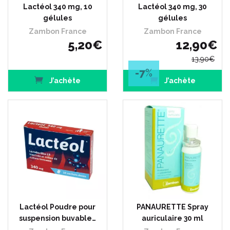
Lactéol 340 mg, 10
Lactéol 340 mg, 30
gélules
gélules
Zambon France
Zambon France
5
,
20
€
12
,
90
€
13
,
90
€
-7
%
J’achète
J’achète
Lactéol Poudre pour
PANAURETTE Spray
suspension buvable…
auriculaire 30 ml