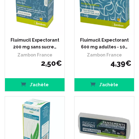
Fluimucil Expectorant
Fluimucil Expectorant
200 mg sans sucre…
600 mg adultes - 10…
Zambon France
Zambon France
2
,
50
€
4
,
39
€
J’achète
J’achète