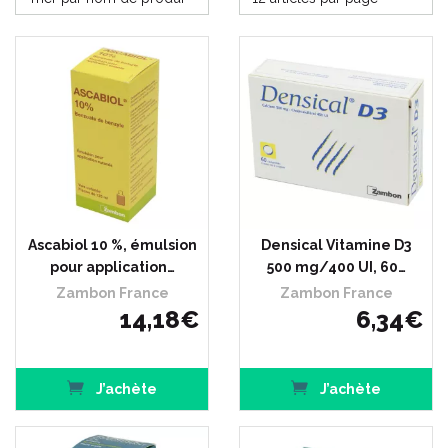
Ascabiol 10 %, émulsion
Densical Vitamine D3
pour application…
500 mg/400 UI, 60…
Zambon France
Zambon France
14
,
18
€
6
,
34
€
J’achète
J’achète