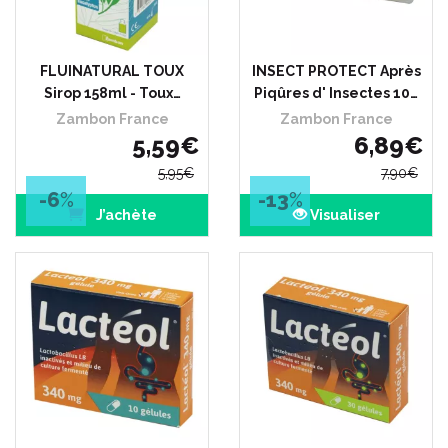
FLUINATURAL TOUX
INSECT PROTECT Après
Sirop 158ml - Toux…
Piqûres d' Insectes 10…
Zambon France
Zambon France
5
,
59
€
6
,
89
€
5
,
95
€
7
,
90
€
-6
%
-13
%
J’achète
Visualiser