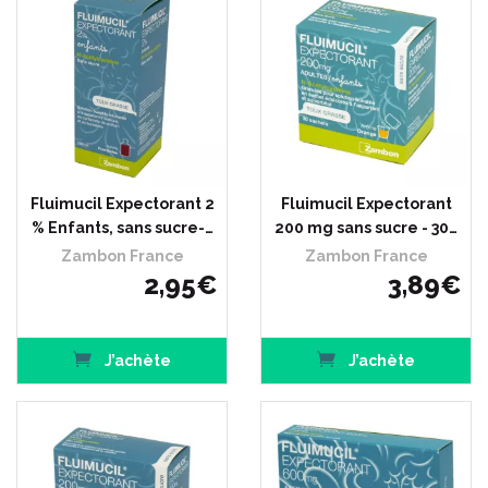
Fluimucil Expectorant 2
Fluimucil Expectorant
% Enfants, sans sucre-…
200 mg sans sucre - 30…
Zambon France
Zambon France
2
,
95
€
3
,
89
€
J’achète
J’achète