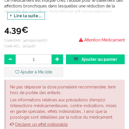
Ce médicament est indiqué chez l'adulte pour le traitement des
affections bronchiques dans lesquelles une réduction de la
viscosité des sécrétions bronchiques est nécessaire pour
Lire la suite...
faciliter l'expectoration, notamment au cours des épisodes de
bronchite aiguë.
4,39€
Attention Médicament
Code EAN :
3400930241677
Code ACL : 3024167
Ajouter au panier
Ajouter à Ma liste
Ne pas dépasser la dose journalière recommandée, tenir
hors de portée des enfants.
Les informations relatives aux précautions d’emploi
(interactions médicamenteuses, contre-indications, mises
en garde spéciales, effets indésirables...) ainsi que la
posologie sont détaillées par la notice du médicament.
Déclarer un effet indésirable