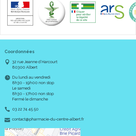
Coordonnées
32 rue Jeanne d’Harcourt
80300 Albert
Du lundi au vendredi
8h30 - 19h00 non stop
Le samedi
8h30 - 17h00 non stop
Fermé le dimanche
03 22 74 45 50
-
-
contact
@
pharmacie-du-centre-albert.fr