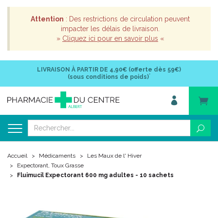
Attention
: Des restrictions de circulation peuvent
impacter les délais de livraison.
»
Cliquez ici pour en savoir plus
«
LIVRAISON À PARTIR DE
4,90€ (offerte dès 59€)
*
(sous conditions de poids)
Accueil
Médicaments
Les Maux de l' Hiver
Expectorant, Toux Grasse
Fluimucil Expectorant 600 mg adultes - 10 sachets