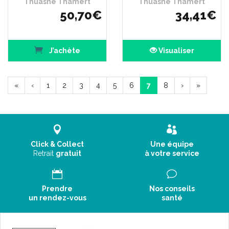
Thuasne Thamert
Thuasne Thamert
50
,
70
€
34
,
41
€
J’achète
Visualiser
«
‹
1
2
3
4
5
6
7
8
›
»
Click & Collect
Une équipe
Retrait
gratuit
à votre service
Prendre
Nos conseils
un rendez-vous
santé