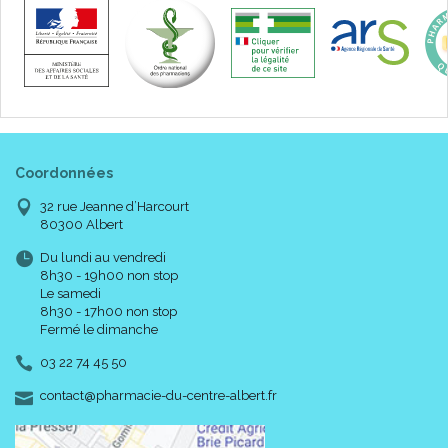
Coordonnées
32 rue Jeanne d’Harcourt
80300 Albert
Du lundi au vendredi
8h30 - 19h00 non stop
Le samedi
8h30 - 17h00 non stop
Fermé le dimanche
03 22 74 45 50
-
-
contact
@
pharmacie-du-centre-albert.fr