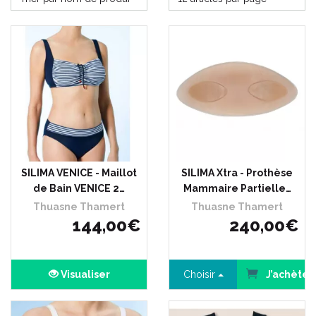
SILIMA VENICE - Maillot
SILIMA Xtra - Prothèse
de Bain VENICE 2…
Mammaire Partielle…
Thuasne Thamert
Thuasne Thamert
144
,
00
€
240
,
00
€
Visualiser
Choisir
J’achète