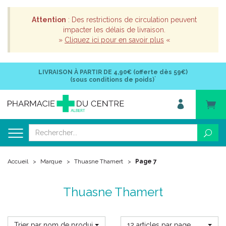
Attention
: Des restrictions de circulation peuvent
impacter les délais de livraison.
»
Cliquez ici pour en savoir plus
«
LIVRAISON À PARTIR DE
4,90€ (offerte dès 59€)
*
(sous conditions de poids)
Accueil
Marque
Thuasne Thamert
Page 7
Thuasne Thamert
Trier par nom de produit
12 articles par page