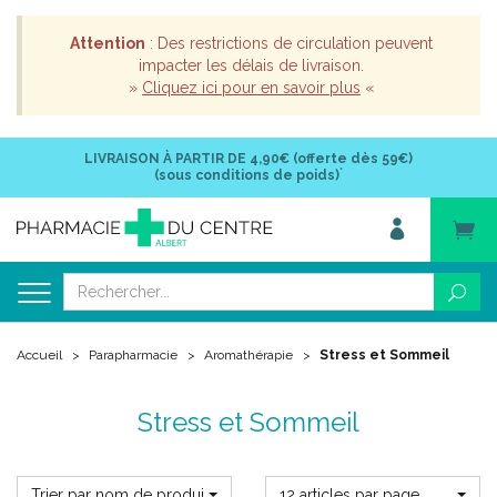
Attention
: Des restrictions de circulation peuvent
impacter les délais de livraison.
»
Cliquez ici pour en savoir plus
«
LIVRAISON À PARTIR DE
4,90€ (offerte dès 59€)
*
(sous conditions de poids)
Accueil
Parapharmacie
Aromathérapie
Stress et Sommeil
Stress et Sommeil
Trier par nom de produit
12 articles par page