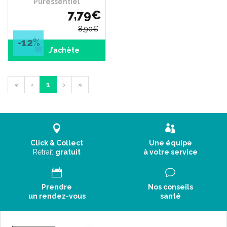
Puressentiel
7
,
79
€
8
,
90
€
-12
%
J’achète
«
‹
1
›
»
Click & Collect
Une équipe
Retrait
gratuit
à votre service
Prendre
Nos conseils
un rendez-vous
santé