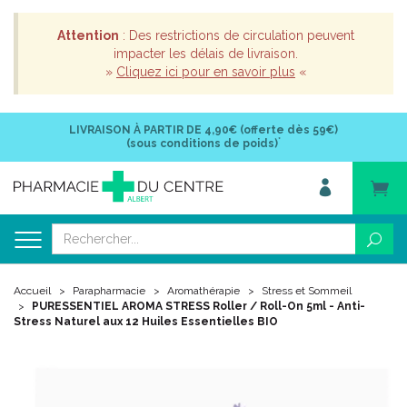
Attention
: Des restrictions de circulation peuvent
impacter les délais de livraison.
»
Cliquez ici pour en savoir plus
«
LIVRAISON À PARTIR DE
4,90€ (offerte dès 59€)
*
(sous conditions de poids)
Accueil
Parapharmacie
Aromathérapie
Stress et Sommeil
PURESSENTIEL AROMA STRESS Roller / Roll-On 5ml - Anti-
Stress Naturel aux 12 Huiles Essentielles BIO