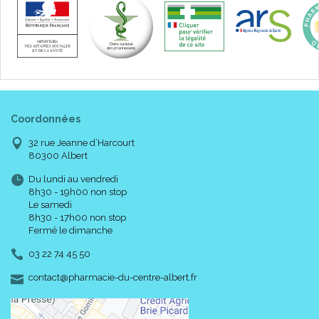
Coordonnées
32 rue Jeanne d’Harcourt
80300 Albert
Du lundi au vendredi
8h30 - 19h00 non stop
Le samedi
8h30 - 17h00 non stop
Fermé le dimanche
03 22 74 45 50
-
-
contact
@
pharmacie-du-centre-albert.fr