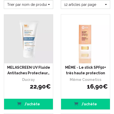
Trier par nom de produit
12 articles par page
MELASCREEN UV Fluide
MÊME - Le stick SPF50+
Antitaches Protecteur…
très haute protection
Ducray
Même Cosmetics
22
,
90
€
16
,
90
€
J’achète
J’achète