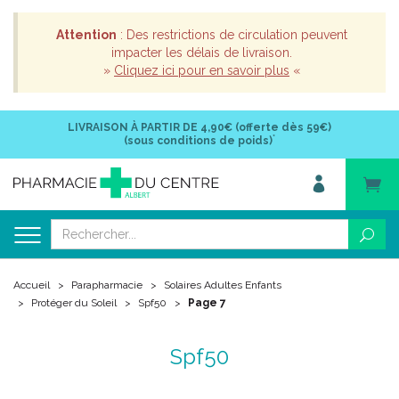
Attention
: Des restrictions de circulation peuvent
impacter les délais de livraison.
»
Cliquez ici pour en savoir plus
«
LIVRAISON À PARTIR DE
4,90€ (offerte dès 59€)
*
(sous conditions de poids)
Accueil
Parapharmacie
Solaires Adultes Enfants
Protéger du Soleil
Spf50
Page 7
Spf50