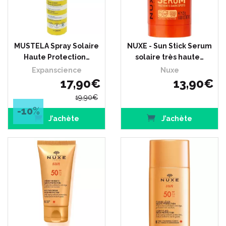
MUSTELA Spray Solaire
NUXE - Sun Stick Serum
Haute Protection…
solaire très haute…
Expanscience
Nuxe
17
,
90
€
13
,
90
€
19
,
90
€
-10
%
J’achète
J’achète