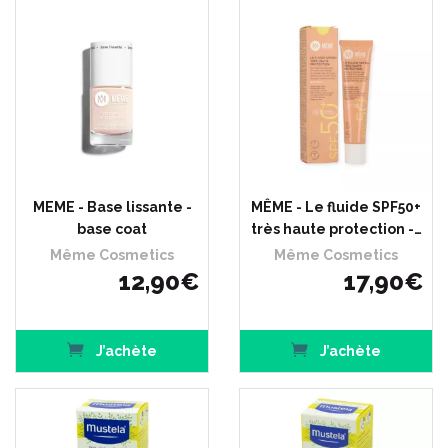
MEME - Base lissante -
MÊME - Le fluide SPF50+
base coat
très haute protection -…
Même Cosmetics
Même Cosmetics
12
,
90
€
17
,
90
€
J’achète
J’achète