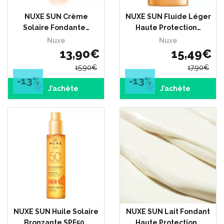
NUXE SUN Crème
NUXE SUN Fluide Léger
Solaire Fondante…
Haute Protection…
Nuxe
Nuxe
13
,
90
€
15
,
49
€
15
,
90
€
17
,
90
€
-13
%
-13
%
J’achète
J’achète
NUXE SUN Huile Solaire
NUXE SUN Lait Fondant
Bronzante SPF50…
Haute Protection…