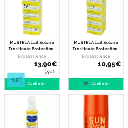
MUSTELA Lait Solaire
MUSTELA Lait Solaire
Très Haute Protection…
Très Haute Protection…
Expanscience
Expanscience
13
,
90
€
10
,
95
€
15
,
90
€
-13
%
J’achète
J’achète