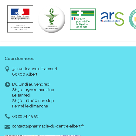
Coordonnées
32 rue Jeanne d’Harcourt
80300 Albert
Du lundi au vendredi
8h30 - 19h00 non stop
Le samedi
8h30 - 17h00 non stop
Fermé le dimanche
03 22 74 45 50
-
-
contact
@
pharmacie-du-centre-albert.fr