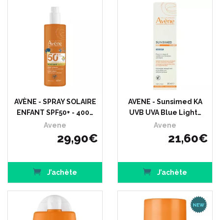
AVÈNE - SPRAY SOLAIRE
AVENE - Sunsimed KA
ENFANT SPF50+ - 400…
UVB UVA Blue Light…
Avene
Avene
29
,
90
€
21
,
60
€
J’achète
J’achète