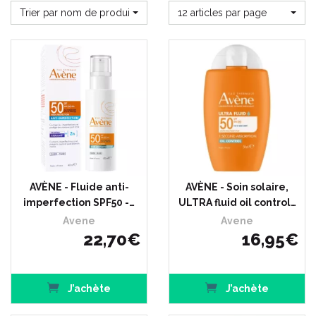
Trier par nom de produit
12 articles par page
AVÈNE - Fluide anti-
AVÈNE - Soin solaire,
imperfection SPF50 -…
ULTRA fluid oil control…
Avene
Avene
22
,
70
€
16
,
95
€
J’achète
J’achète