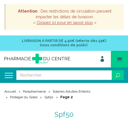
Attention
: Des restrictions de circulation peuvent
impacter les délais de livraison.
»
Cliquez ici pour en savoir plus
«
LIVRAISON À PARTIR DE
4,90€ (offerte dès 59€)
*
(sous conditions de poids)
Accueil
Parapharmacie
Solaires Adultes Enfants
Protéger du Soleil
Spf50
Page 2
Spf50