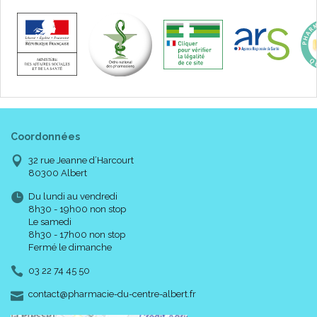
Coordonnées
32 rue Jeanne d’Harcourt
80300 Albert
Du lundi au vendredi
8h30 - 19h00 non stop
Le samedi
8h30 - 17h00 non stop
Fermé le dimanche
03 22 74 45 50
-
-
contact
@
pharmacie-du-centre-albert.fr