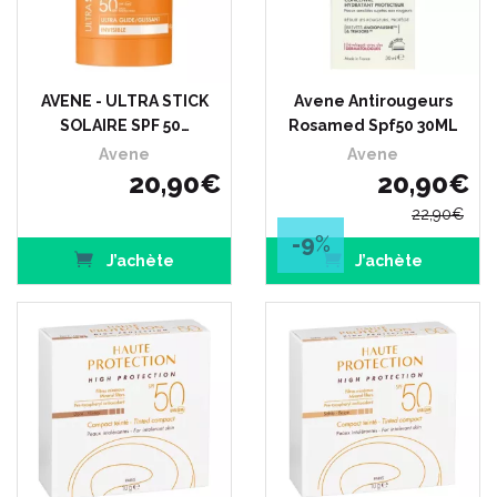
AVENE - ULTRA STICK
Avene Antirougeurs
SOLAIRE SPF 50…
Rosamed Spf50 30ML
Avene
Avene
20
,
90
€
20
,
90
€
22
,
90
€
-9
%
J’achète
J’achète