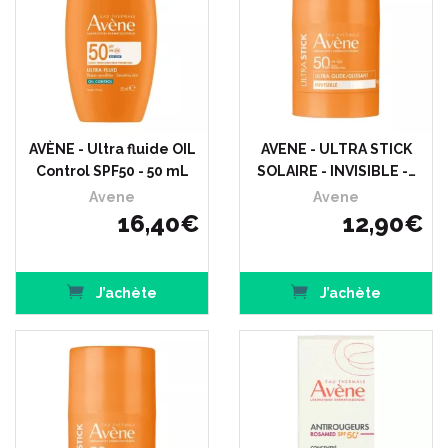
AVÈNE - Ultra fluide OIL
AVENE - ULTRA STICK
Control SPF50 - 50 mL
SOLAIRE - INVISIBLE -…
Avene
Avene
16
,
40
€
12
,
90
€
J’achète
J’achète