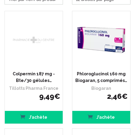
Colpermin 187 mg -
Phloroglucinol 160 mg
Bte/30 gélules…
Biogaran, 5 comprimés…
Tillotts Pharma France
Biogaran
9
,
49
€
2
,
46
€
J’achète
J’achète