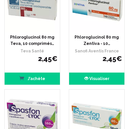
Phloroglucinol 80 mg
Phloroglucinol 80 mg
Teva, 10 comprimés…
Zentiva - 10…
Teva Santé
Sanofi Aventis France
2
,
45
€
2
,
45
€
J’achète
Visualiser