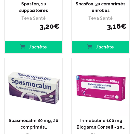
Spasfon, 10
Spasfon, 30 comprimés
suppositoires
enrobés
Teva Santé
Teva Santé
3
,
20
€
3
,
16
€
J’achète
J’achète
Spasmocalm 80 mg, 20
Trimébutine 100 mg
comprimés…
Biogaran Conseil - 20…