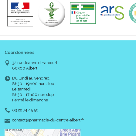
Coordonnées
32 rue Jeanne d’Harcourt
80300 Albert
Du lundi au vendredi
8h30 - 19h00 non stop
Le samedi
8h30 - 17h00 non stop
Fermé le dimanche
03 22 74 45 50
-
-
contact
@
pharmacie-du-centre-albert.fr