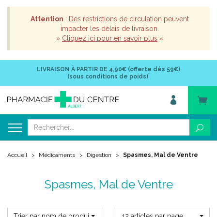
Attention
: Des restrictions de circulation peuvent
impacter les délais de livraison.
»
Cliquez ici pour en savoir plus
«
LIVRAISON À PARTIR DE
4,90€ (offerte dès 59€)
*
(sous conditions de poids)
Accueil
Médicaments
Digestion
Spasmes, Mal de Ventre
Spasmes, Mal de Ventre
Trier par nom de produit
12 articles par page