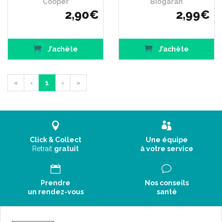
Cooper
Biogaran
2
,
90
€
2
,
99
€
J’achète
J’achète
«
‹
1
›
»
Click & Collect
Une équipe
Retrait
gratuit
à votre service
Prendre
Nos conseils
un rendez-vous
santé