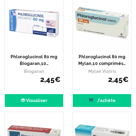
Phloroglucinol 80 mg
Phloroglucinol 80 mg
Biogaran,10…
Mylan,10 comprimés…
Biogaran
Mylan Viatris
2
,
45
€
2
,
45
€
Visualiser
J’achète