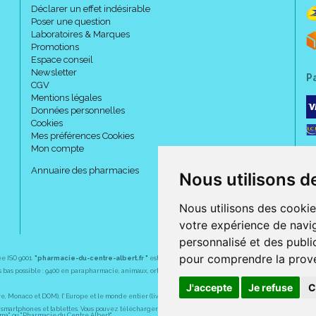
Déclarer un effet indésirable
Poser une question
Laboratoires & Marques
Promotions
Espace conseil
Newsletter
P
CGV
Mentions légales
Données personnelles
Cookies
Mes préférences Cookies
Mon compte
Annuaire des pharmacies
Nous utilisons d
Nous utilisons des cookie
votre expérience de navig
personnalisé et des public
pour comprendre la prove
ée ISO 9001.
"pharmacie-du-centre-albert.fr "
est le site internet de l
a pharmacie du centre
, 32 
plus bas possible : 9400 en parapharmacie, animaux, orthopédie, matériel médical. 1700 en médicaments
J'accepte
Je refuse
C
Monaco et DOM), l' Europe et le monde entier (livraison assuré par Colissimo et ses partenaires à l' ét
martphones et tablettes. Vous pouvez télécharger gratuitement l' application sur l' AppStore (pour iPhon
rma" ou "Pharmacie du Centre Albert".