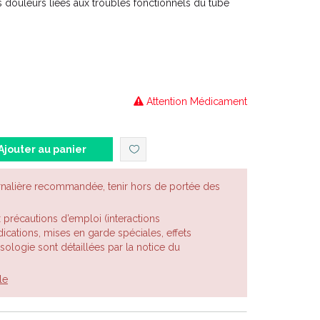
douleurs liées aux troubles fonctionnels du tube
s spasmodiques et douloureuses aiguës des voies
s manifestations spasmodiques douloureuses en
Attention Médicament
ctions au cours de la grossesse en association au
Ajouter au panier
rnalière recommandée, tenir hors de portée des
x précautions d’emploi (interactions
cations, mises en garde spéciales, effets
posologie sont détaillées par la notice du
le