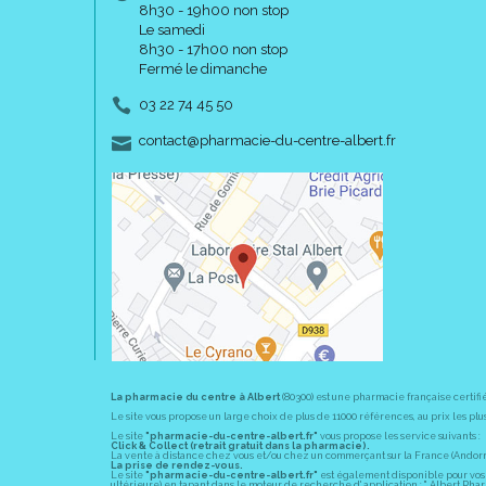
8h30 - 19h00 non stop
Le samedi
8h30 - 17h00 non stop
Fermé le dimanche
03 22 74 45 50
-
-
contact
@
pharmacie-du-centre-albert.fr
La pharmacie du centre à Albert
(80300) est une pharmacie française certifi
Le site vous propose un large choix de plus de 11000 références, au prix les 
Le site
"pharmacie-du-centre-albert.fr"
vous propose les service suivants :
Click & Collect (retrait gratuit dans la pharmacie).
La vente à distance chez vous et/ou chez un commerçant sur la France (Andorre, 
La prise de rendez-vous.
Le site
"pharmacie-du-centre-albert.fr"
est également disponible pour vos s
ultérieure) en tapant dans le moteur de recherche d' application : " Albert Pha