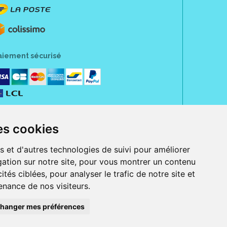
aiement sécurisé
es cookies
s et d'autres technologies de suivi pour améliorer
ation sur notre site, pour vous montrer un contenu
ités ciblées, pour analyser le trafic de notre site et
nance de nos visiteurs.
rue Jeanne d' Harcourt, 80300 Albert.
 sans ordonnance.
hanger mes préférences
ranger).
e, iPad et iPod touch), ou sur Google Play (pour Androïd 5.0 ou version