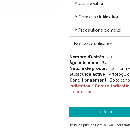
Composition
Conseils d’utilisation
Précautions d’emploi
Notices d’utilisation
Nombre d’unités
: 20
Âge minimum
: 6 ans
Nature de produit
: Comprimé
Substance active
: Phlorogluc
Conditionnement
: Boite cart
Indication / Contre-indicatio
recommandée
‹ Retour
Tous les prix incluent la TVA - hors fr