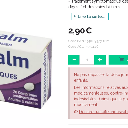
- Traitement symptomatique des 
digestif et des voies biliaires.
- Traitement des manifestation
Lire la suite...
urinaires: coliques néphrétiques.
2,90€
- Traitement symptomatique de
gynécologie.
Code EAN :
3400937511261
- Traitement adjuvant des contra
Code ACL : 3751126
repos.
Ne pas dépasser la dose jou
enfants.
Les informations relatives au
médicamenteuses, contre-indi
indésirables...) ainsi que la 
médicament.
Déclarer un effet indésirab