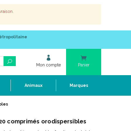
vraison.
étropolitaine
Mon compte
Panier
e
Animaux
Marques
bles
0 comprimés orodispersibles