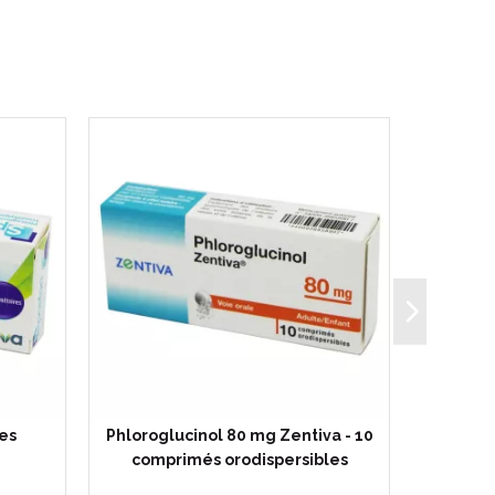
es
Phloroglucinol 80 mg Zentiva - 10
Spasfon
comprimés orodispersibles