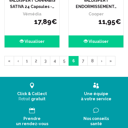
VALDISPERT CANNABIS
VALDISPERT
SATIVA 24 Capsules -…
ENDORMISSEMENT…
Vémédia
Cooper
17
,
89
€
11
,
95
€
Visualiser
Visualiser
«
‹
1
2
3
4
5
6
7
8
›
»
Click & Collect
Une équipe
Retrait
gratuit
à votre service
Prendre
Nos conseils
un rendez-vous
santé