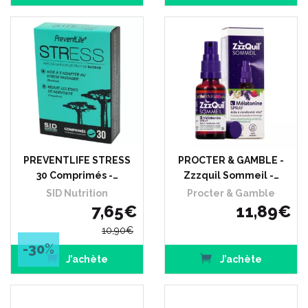
PREVENTLIFE STRESS
PROCTER & GAMBLE -
30 Comprimés -…
Zzzquil Sommeil -…
SID Nutrition
Procter & Gamble
7
,
65
€
11
,
89
€
10
,
90
€
-30
%
J’achète
J’achète