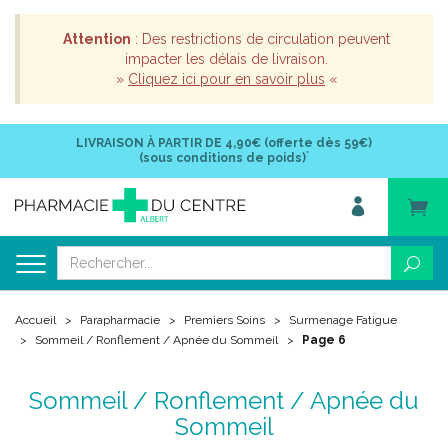
Attention
: Des restrictions de circulation peuvent
impacter les délais de livraison.
»
Cliquez ici pour en savoir plus
«
LIVRAISON À PARTIR DE
4,90€ (offerte dès 59€)
*
(sous conditions de poids)
Accueil
Parapharmacie
Premiers Soins
Surmenage Fatigue
Sommeil / Ronflement / Apnée du Sommeil
Page 6
Sommeil / Ronflement / Apnée du
Sommeil