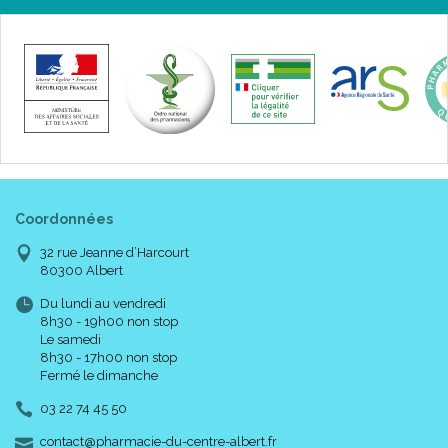
Coordonnées
32 rue Jeanne d’Harcourt
80300 Albert
Du lundi au vendredi
8h30 - 19h00 non stop
Le samedi
8h30 - 17h00 non stop
Fermé le dimanche
03 22 74 45 50
-
-
contact
@
pharmacie-du-centre-albert.fr