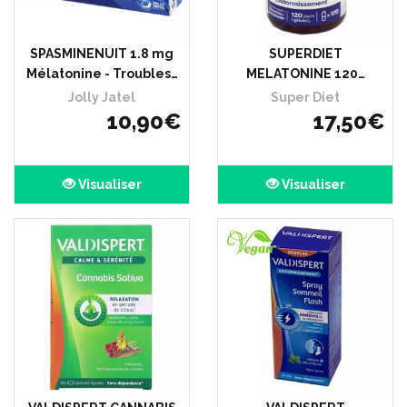
SPASMINENUIT 1.8 mg
SUPERDIET
Mélatonine - Troubles…
MELATONINE 120…
Jolly Jatel
Super Diet
10
,
90
€
17
,
50
€
Visualiser
Visualiser