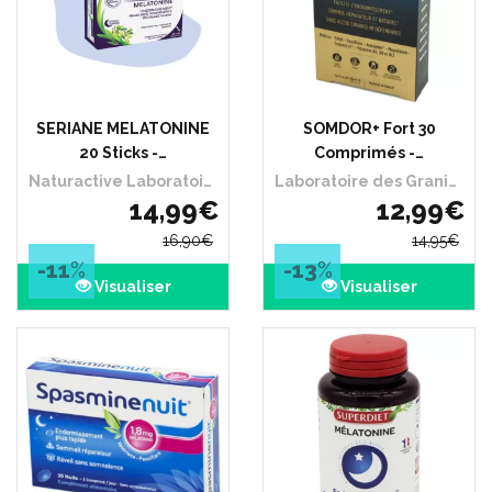
SERIANE MELATONINE
SOMDOR+ Fort 30
20 Sticks -…
Comprimés -…
Naturactive Laboratoires Pierre Fabre
Laboratoire des Granions
14
,
99
€
12
,
99
€
16
,
90
€
14
,
95
€
-11
%
-13
%
Visualiser
Visualiser