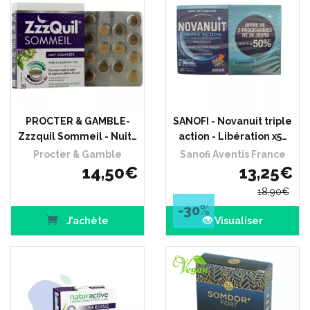
PROCTER & GAMBLE-
SANOFI - Novanuit triple
Zzzquil Sommeil - Nuit…
action - Libération x5…
Procter & Gamble
Sanofi Aventis France
14
,
50
€
13
,
25
€
18
,
90
€
-30
%
J’achète
Visualiser