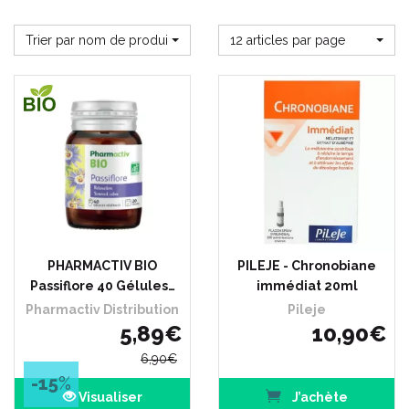
Trier par nom de produit
12 articles par page
PHARMACTIV BIO
PILEJE - Chronobiane
Passiflore 40 Gélules…
immédiat 20ml
Pharmactiv Distribution
Pileje
5
,
89
€
10
,
90
€
6
,
90
€
-15
%
Visualiser
J’achète