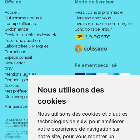
Officine
Mode de livraison
Accueil
Retrait dans la pharmacie
Qui sommes-nous ?
Livraison chez vous
L’équipe officinale
Livraison chez un commerçant
Ordonnance
Conditions de retour
Déclarer un effet indésirable
Poser une question
Laboratoires & Marques
Promotions
Espace conseil
Newsletter
Paiement sécurisé
CGV
Mentions légales
Données personnelles
Cookies
Nous utilisons des
Mes préférences Cookies
Mon compte
cookies
Annuaire des pharmacies
Nous utilisons des cookies et d'autres
technologies de suivi pour améliorer
La pharmacie du centre à Albert
(80300) est une pharmacie française certifiée ISO
9001.
"pharmacie-du-centre-albert.fr "
est le site internet de l
a pharmacie du centre
, 32
rue Jeanne d' Harcourt, 80300 Albert.
votre expérience de navigation sur
Le site vous propose un large choix de plus de 11000 références, au prix les plus bas possible
: 9400 en parapharmacie, animaux, orthopédie, matériel médical. 1700 en médicaments sans
notre site, pour vous montrer un
ordonnance.