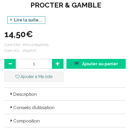
PROCTER & GAMBLE
Lire la suite...
14,50€
Gamme : ZZZQUIL SOMMEIL
Produit : NUIT COMPLÈTE
Code EAN :
8700216546065
Code ACL : 1654606
Contenance : 28 COMPRIMÉS
Ajouter au panier
Ajouter à Ma liste
Code EAN : 8700216546065
Code ACL :1654606
Description
Conseils d’utilisation
Composition