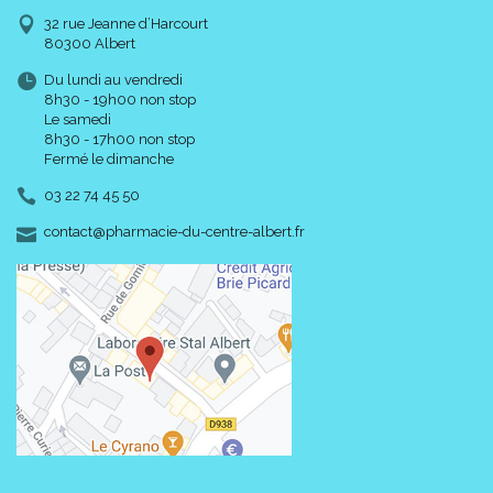
32 rue Jeanne d’Harcourt
80300 Albert
Du lundi au vendredi
8h30 - 19h00 non stop
Le samedi
8h30 - 17h00 non stop
Fermé le dimanche
03 22 74 45 50
-
-
contact
@
pharmacie-du-centre-albert.fr