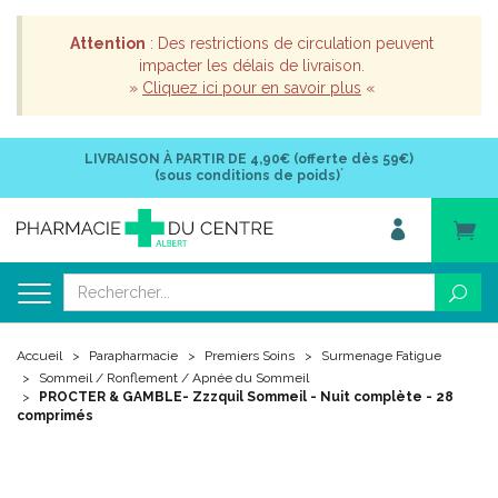
Attention
: Des restrictions de circulation peuvent
impacter les délais de livraison.
»
Cliquez ici pour en savoir plus
«
LIVRAISON À PARTIR DE
4,90€ (offerte dès 59€)
*
(sous conditions de poids)
Accueil
Parapharmacie
Premiers Soins
Surmenage Fatigue
Sommeil / Ronflement / Apnée du Sommeil
PROCTER & GAMBLE- Zzzquil Sommeil - Nuit complète - 28
comprimés