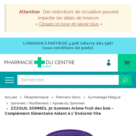
Attention
: Des restrictions de circulation peuvent
impacter les délais de livraison.
»
Cliquez ici pour en savoir plus
«
LIVRAISON À PARTIR DE
4,90€ (offerte dès 59€)
*
(sous conditions de poids)
Accueil
Parapharmacie
Premiers Soins
Surmenage Fatigue
Sommeil / Ronflement / Apnée du Sommeil
ZZZQUIL SOMMEIL 30 Gommes Arôme Fruit des bois -
Complément Alimentaire Aidant à s' Endormir Vite