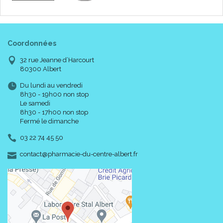
Coordonnées
32 rue Jeanne d’Harcourt
80300 Albert
Du lundi au vendredi
8h30 - 19h00 non stop
Le samedi
8h30 - 17h00 non stop
Fermé le dimanche
03 22 74 45 50
-
-
contact
@
pharmacie-du-centre-albert.fr