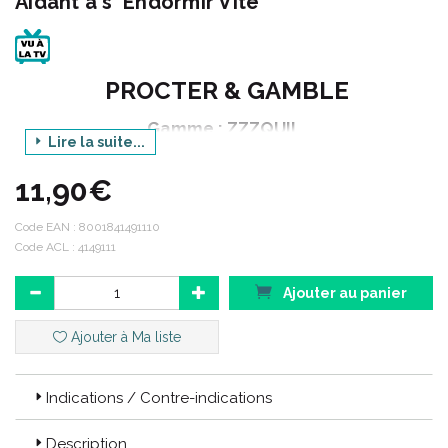
Aidant à s' Endormir Vite
PROCTER & GAMBLE
Gamme : ZZZQUIL
Lire la suite...
Produit : SOMMEIL GOMMES
11,90€
Arôme : FRUITS DES BOIS
Conditionnement : boite de 30
Code EAN :
8001841491110
Code ACL : 4149111
Code ACL : 4149111
Ajouter au panier
Code EAN : 8001841491110
Ajouter à Ma liste
Indications / Contre-indications
Description