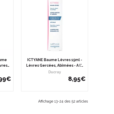
aume
ICTYANE Baume Lèvres 15ml -
vres…
Lèvres Gercées, Abîmées - A l'…
Ducray
99
€
8
,
95
€
Affichage 13-24 des 52 articles