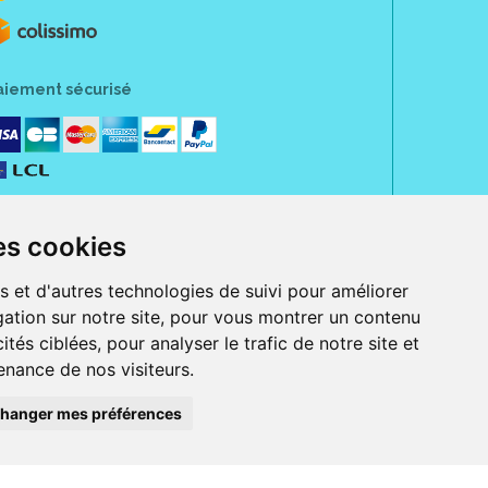
aiement sécurisé
es cookies
s et d'autres technologies de suivi pour améliorer
ation sur notre site, pour vous montrer un contenu
ités ciblées, pour analyser le trafic de notre site et
nance de nos visiteurs.
rue Jeanne d' Harcourt, 80300 Albert.
 sans ordonnance.
hanger mes préférences
ranger).
e, iPad et iPod touch), ou sur Google Play (pour Androïd 5.0 ou version
 Express, Bancontact, PayPal.
 beauté et bien-être ainsi que différents services : suivi personnalisé,