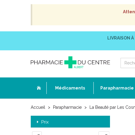
Atten
LIVRAISON À
Médicaments
Parapharmacie
Accueil
Parapharmacie
La Beauté par Les Cos
Prix