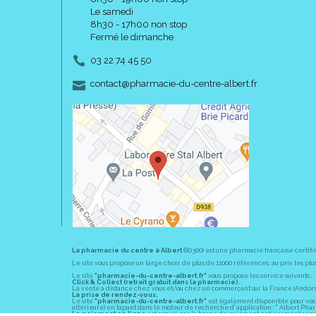
Le samedi
8h30 - 17h00 non stop
Fermé le dimanche
03 22 74 45 50
-
-
contact
@
pharmacie-du-centre-albert.fr
La pharmacie du centre à Albert
(80300) est une pharmacie française certifi
Le site vous propose un large choix de plus de 11000 références, au prix les 
Le site
"pharmacie-du-centre-albert.fr"
vous propose les service suivants :
Click & Collect (retrait gratuit dans la pharmacie).
La vente à distance chez vous et/ou chez un commerçant sur la France (Andorre, 
La prise de rendez-vous.
Le site
"pharmacie-du-centre-albert.fr"
est également disponible pour vos s
ultérieure) en tapant dans le moteur de recherche d' application : " Albert Pha
Le paiement en ligne
est assuré par la borne de paiement entièrement sécuri