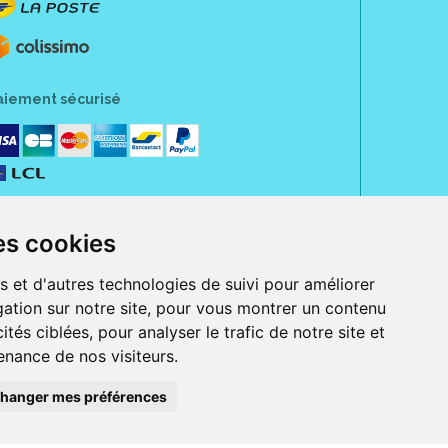
aiement sécurisé
es cookies
s et d'autres technologies de suivi pour améliorer
ation sur notre site, pour vous montrer un contenu
ités ciblées, pour analyser le trafic de notre site et
nance de nos visiteurs.
rue Jeanne d' Harcourt, 80300 Albert.
 sans ordonnance.
hanger mes préférences
ranger).
e, iPad et iPod touch), ou sur Google Play (pour Androïd 5.0 ou version
 Express, Bancontact, PayPal.