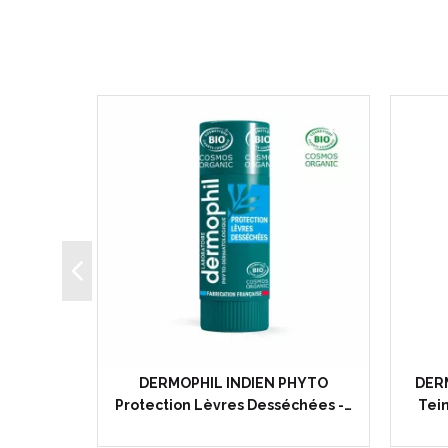
PHYTO
DERMOPHIL INDIEN PHYTO
DER
Teinté…
Protection Lèvres Desséchées -…
Tein