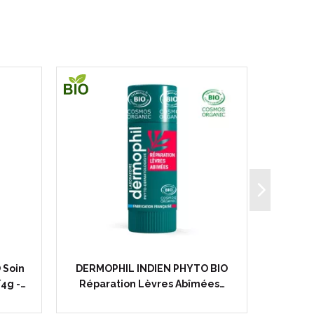
 Soin
DERMOPHIL INDIEN PHYTO BIO
DERMOP
4g -…
Réparation Lèvres Abîmées…
Fra