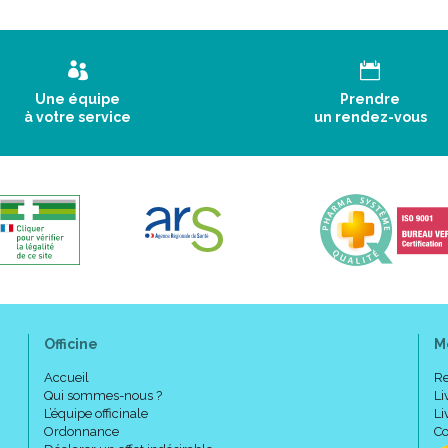
Une équipe
Prendre
à votre service
un rendez-vous
Officine
M
Accueil
Re
Qui sommes-nous ?
Li
L’équipe officinale
Li
Ordonnance
Co