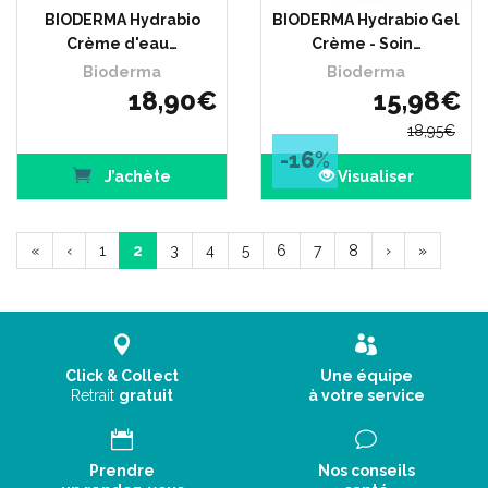
BIODERMA Hydrabio
BIODERMA Hydrabio Gel
Crème d'eau…
Crème - Soin…
Bioderma
Bioderma
18
,
90
€
15
,
98
€
18
,
95
€
-16
%
J’achète
Visualiser
«
‹
1
2
3
4
5
6
7
8
›
»
Click & Collect
Une équipe
Retrait
gratuit
à votre service
Prendre
Nos conseils