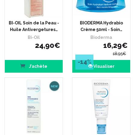
BI-OIL Soin de la Peau -
BIODERMA Hydrabio
Huile Antivergetures…
Crème 50ml - Soin…
Bi-Oil
Bioderma
24
,
90
€
16
,
29
€
18
,
95
€
-14
%
J’achète
Visualiser