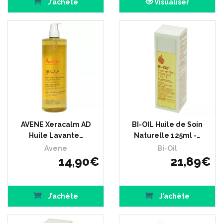
J’achète
Visualiser
AVENE Xeracalm AD
BI-OIL Huile de Soin
Huile Lavante…
Naturelle 125ml -…
Avene
Bi-Oil
14
,
90
€
21
,
89
€
J’achète
J’achète