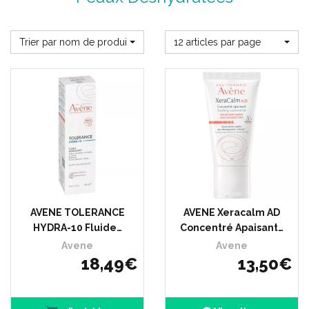
Trier par nom de produit
12 articles par page
AVENE TOLERANCE
AVENE Xeracalm AD
HYDRA-10 Fluide…
Concentré Apaisant…
Avene
Avene
18
,
49
€
13
,
50
€