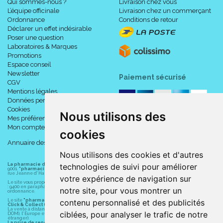
Qui sommes-nous ?
Livraison chez vous
L’équipe officinale
Livraison chez un commerçant
Ordonnance
Conditions de retour
Déclarer un effet indésirable
Poser une question
Laboratoires & Marques
Promotions
Espace conseil
Newsletter
Paiement sécurisé
CGV
Mentions légales
Données personnelles
Cookies
Nous utilisons des
Mes préférences Cookies
Mon compte
cookies
Annuaire des pharmacies
Nous utilisons des cookies et d'autres
technologies de suivi pour améliorer
La pharmacie du centre à Albert
(80300) est une pharmacie française certifiée ISO
9001.
"pharmacie-du-centre-albert.fr "
est le site internet de l
a pharmacie du centre
, 32
rue Jeanne d' Harcourt, 80300 Albert.
votre expérience de navigation sur
Le site vous propose un large choix de plus de 11000 références, au prix les plus bas possible
: 9400 en parapharmacie, animaux, orthopédie, matériel médical. 1700 en médicaments sans
notre site, pour vous montrer un
ordonnance.
contenu personnalisé et des publicités
Le site
"pharmacie-du-centre-albert.fr"
vous propose les service suivants :
Click & Collect (retrait gratuit dans la pharmacie).
La vente à distance chez vous et/ou chez un commerçant sur la France (Andorre, Monaco et
ciblées, pour analyser le trafic de notre
DOM), l' Europe et le monde entier (livraison assuré par Colissimo et ses partenaires à l'
étranger).
La prise de rendez-vous.