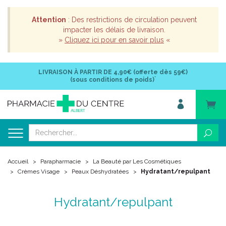
Attention
: Des restrictions de circulation peuvent
impacter les délais de livraison.
»
Cliquez ici pour en savoir plus
«
LIVRAISON À PARTIR DE
4,90€ (offerte dès 59€)
*
(sous conditions de poids)
Accueil
Parapharmacie
La Beauté par Les Cosmétiques
Crèmes Visage
Peaux Déshydratées
Hydratant/repulpant
Hydratant/repulpant