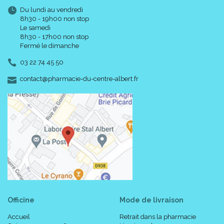
Du lundi au vendredi
8h30 - 19h00 non stop
Le samedi
8h30 - 17h00 non stop
Fermé le dimanche
03 22 74 45 50
-
-
contact
@
pharmacie-du-centre-albert.fr
Officine
Mode de livraison
Accueil
Retrait dans la pharmacie