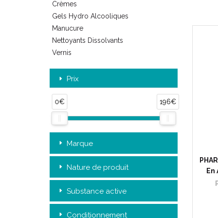
Crèmes
Gels Hydro Alcooliques
Manucure
Nettoyants Dissolvants
Vernis
Prix
0€
196€
Marque
PHAR
Nature de produit
En 
Substance active
Conditionnement