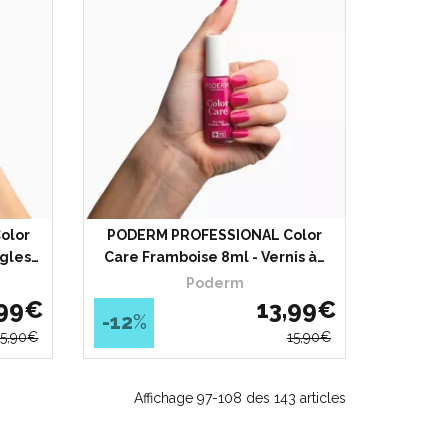
olor
PODERM PROFESSIONAL Color
ngles…
Care Framboise 8ml - Vernis à…
Poderm
99
€
13
,
99
€
-12
%
15
,
90
€
15
,
90
€
Affichage 97-108 des 143 articles