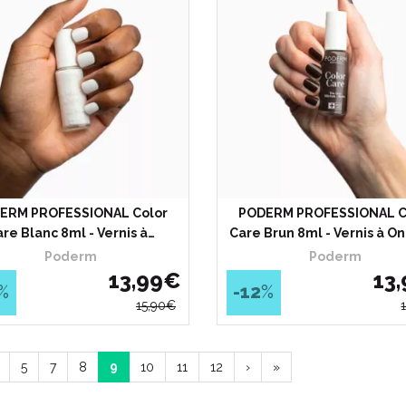
ERM PROFESSIONAL Color
PODERM PROFESSIONAL C
re Blanc 8ml - Vernis à…
Care Brun 8ml - Vernis à O
Poderm
Poderm
13
,
99
€
13
,
%
-12
%
15
,
90
€
5
7
8
9
10
11
12
›
»