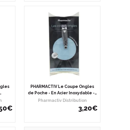
gles
PHARMACTIV Le Coupe Ongles
…
de Poche - En Acier Inoxydable -…
n
Pharmactiv Distribution
50
€
3
,
20
€