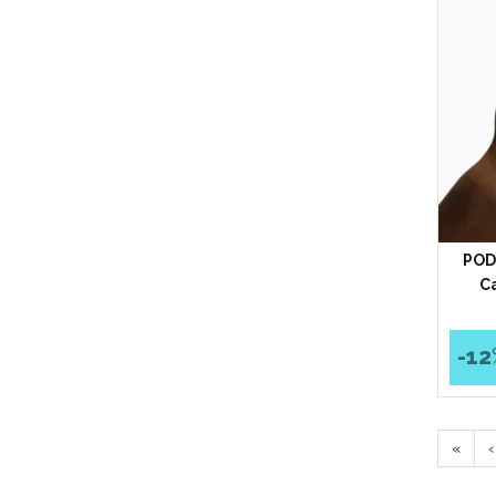
POD
Ca
-12
«
‹