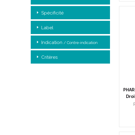
Spécificité
Label
Indication
/ Contre-indication
Critères
PHAR
Droi