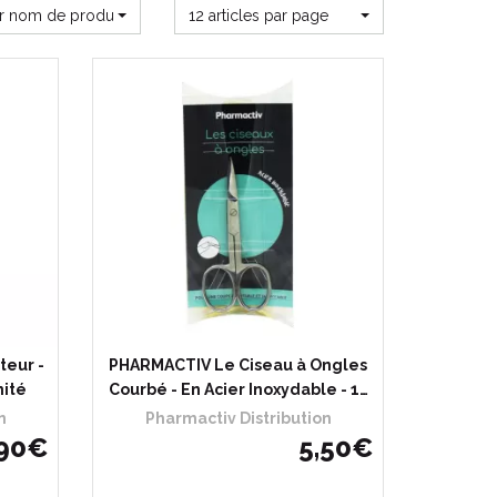
ar nom de produit
12 articles par page
teur -
PHARMACTIV Le Ciseau à Ongles
nité
Courbé - En Acier Inoxydable - 1…
n
Pharmactiv Distribution
90
€
5
,
50
€