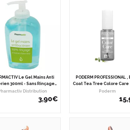
MACTIV Le Gel Mains Anti
PODERM PROFESSIONAL , 
rien 300ml - Sans Rinçage…
Coat Tea Tree Colore Care 
Pharmactiv Distribution
Poderm
3
,
90
€
15
,