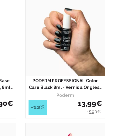
Base
PODERM PROFESSIONAL Color
, 8ml…
Care Black 8ml - Vernis à Ongles…
Poderm
90
€
13
,
99
€
-12
%
15
,
90
€