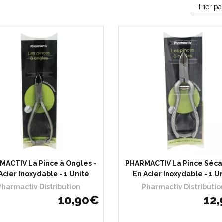
Trier p
MACTIV La Pince à Ongles -
PHARMACTIV La Pince Séca
Acier Inoxydable - 1 Unité
En Acier Inoxydable - 1 U
Pharmactiv Distribution
Pharmactiv Distributio
10
,
90
€
12
,