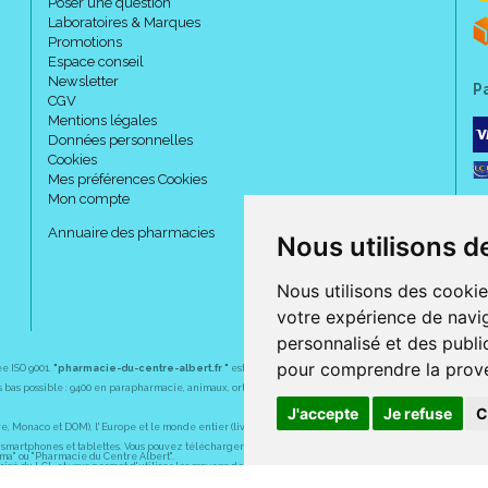
Poser une question
Laboratoires & Marques
Promotions
Espace conseil
Newsletter
P
CGV
Mentions légales
Données personnelles
Cookies
Mes préférences Cookies
Mon compte
Annuaire des pharmacies
Nous utilisons d
Nous utilisons des cookie
votre expérience de navig
personnalisé et des public
pour comprendre la prove
ée ISO 9001.
"pharmacie-du-centre-albert.fr "
est le site internet de l
a pharmacie du centre
, 32 
plus bas possible : 9400 en parapharmacie, animaux, orthopédie, matériel médical. 1700 en médicaments
J'accepte
Je refuse
C
Monaco et DOM), l' Europe et le monde entier (livraison assuré par Colissimo et ses partenaires à l' ét
martphones et tablettes. Vous pouvez télécharger gratuitement l' application sur l' AppStore (pour iPhon
rma" ou "Pharmacie du Centre Albert".
sé du LCL et vous permet d' utiliser les moyens de paiement suivants : CB, Visa, MasterCard, American
s pharmaceutiques, homéopathiques, orthopédiques, vétérinaires, aide à domicile, parapharmaceutiques,