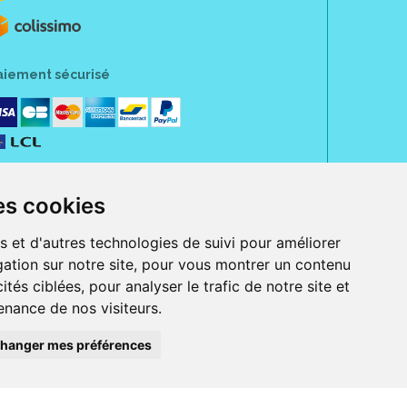
aiement sécurisé
es cookies
s et d'autres technologies de suivi pour améliorer
ation sur notre site, pour vous montrer un contenu
ités ciblées, pour analyser le trafic de notre site et
nance de nos visiteurs.
rue Jeanne d' Harcourt, 80300 Albert.
 sans ordonnance.
hanger mes préférences
ranger).
e, iPad et iPod touch), ou sur Google Play (pour Androïd 5.0 ou version
 Express, Bancontact, PayPal.
 beauté et bien-être ainsi que différents services : suivi personnalisé,