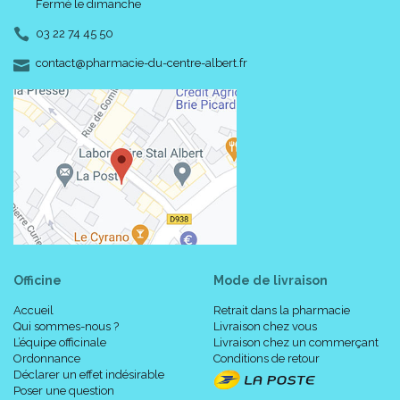
Fermé le dimanche
03 22 74 45 50
-
-
contact
@
pharmacie-du-centre-albert.fr
Officine
Mode de livraison
Accueil
Retrait dans la pharmacie
Qui sommes-nous ?
Livraison chez vous
L’équipe officinale
Livraison chez un commerçant
Ordonnance
Conditions de retour
Déclarer un effet indésirable
Poser une question