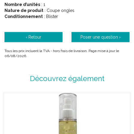
Nombre d’unités
évalué grâce à des tests d’ usage réalisés sous contrrôle
: 1
Nature de produit
médical ou des tests d’ hypoallergénicité.
: Coupe ongles
Conditionnement
: Blister
Famille :
une solution adaptée à chaque membre de la
famille au quotidien, y compris pour les peaux les plus
‹ Retour
Poser une question ›
sensibles.
Tous les prix incluent la TVA - hors frais de livraison. Page mise à jour le
Prix :
votre pharmacien PHARMACTIV s’ engage à vous
06/08/2026.
proposer ces produits, au meilleur prix et en exclusivité, dans
les pharmacies du réseau.
Découvrez également