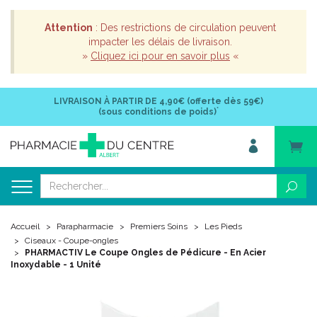
Attention
: Des restrictions de circulation peuvent
impacter les délais de livraison.
»
Cliquez ici pour en savoir plus
«
LIVRAISON À PARTIR DE
4,90€ (offerte dès 59€)
*
(sous conditions de poids)
Accueil
Parapharmacie
Premiers Soins
Les Pieds
Ciseaux - Coupe-ongles
PHARMACTIV Le Coupe Ongles de Pédicure - En Acier
Inoxydable - 1 Unité