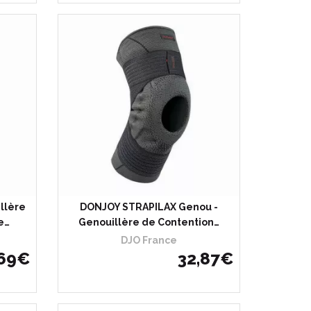
hète
Choisir
J’achète
llère
DONJOY STRAPILAX Genou -
e…
Genouillère de Contention…
DJO France
69
€
32
,
87
€