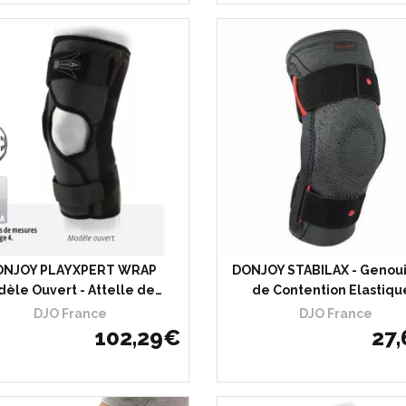
oisir
J’achète
Choisir
J’ac
ONJOY PLAYXPERT WRAP
DONJOY STABILAX - Genoui
èle Ouvert - Attelle de…
de Contention Elastiqu
DJO France
DJO France
102
,
29
€
27
,