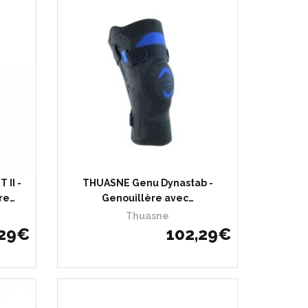
hète
Choisir
J’achète
II -
THUASNE Genu Dynastab -
re…
Genouillère avec…
Thuasne
29
€
102
,
29
€