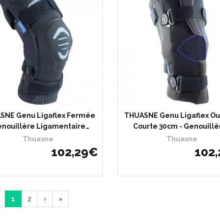
oisir
J’achète
Choisir
J’ac
SNE Genu Ligaflex Fermée
THUASNE Genu Ligaflex Ou
enouillère Ligamentaire…
Courte 30cm - Genouillè
Thuasne
Thuasne
102
,
29
€
102
,
1
2
›
»