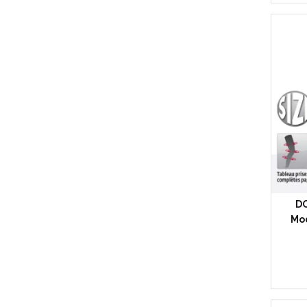
Ch
D
Mod