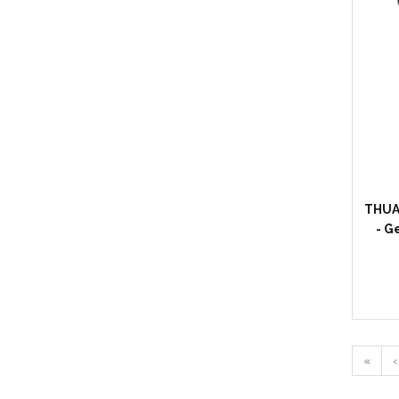
Ch
THUA
- G
«
‹