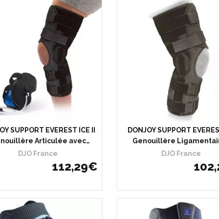
oisir
J’achète
Choisir
J’ac
OY SUPPORT EVEREST ICE II
DONJOY SUPPORT EVEREST 
enouillère Articulée avec…
Genouillère Ligamentai
DJO France
DJO France
112
,
29
€
102
,