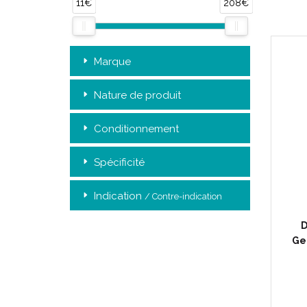
11€
208€
Marque
Nature de produit
Conditionnement
Spécificité
Indication
/ Contre-indication
Ch
D
Ge