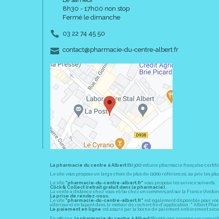
8h30 - 17h00 non stop
Fermé le dimanche
03 22 74 45 50
-
-
contact
@
pharmacie-du-centre-albert.fr
La pharmacie du centre à Albert
(80300) est une pharmacie française certifi
Le site vous propose un large choix de plus de 11000 références, au prix les 
Le site
"pharmacie-du-centre-albert.fr"
vous propose les service suivants :
Click & Collect (retrait gratuit dans la pharmacie).
La vente à distance chez vous et/ou chez un commerçant sur la France (Andorre, 
La prise de rendez-vous.
Le site
"pharmacie-du-centre-albert.fr"
est également disponible pour vos s
ultérieure) en tapant dans le moteur de recherche d' application : " Albert Pha
Le paiement en ligne
est assuré par la borne de paiement entièrement sécuri
En officine,
la pharmacie du centre à Albert
(80300) vous propose ses conseil