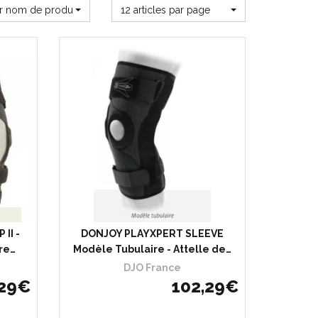
ar nom de produit
12 articles par page
hète
Choisir
J’achète
II -
DONJOY PLAYXPERT SLEEVE
re…
Modèle Tubulaire - Attelle de…
DJO France
29
€
102
,
29
€