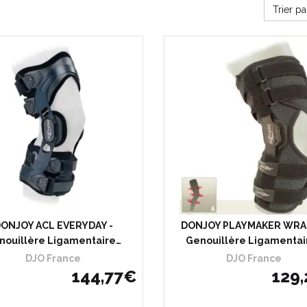
Trier p
oisir
J’achète
Choisir
J’ac
ONJOY ACL EVERYDAY -
DONJOY PLAYMAKER WRAP 
nouillère Ligamentaire…
Genouillère Ligamentai
DJO France
DJO France
144
,
77
€
129
,