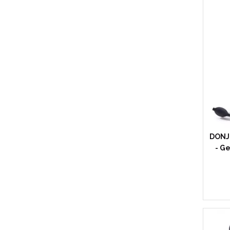
Ch
DONJ
- G