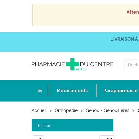
Atten
LIVRAISON À
Médicaments
Parapharmacie
Accueil
Orthopédie
Genou - Genouillères
Prix