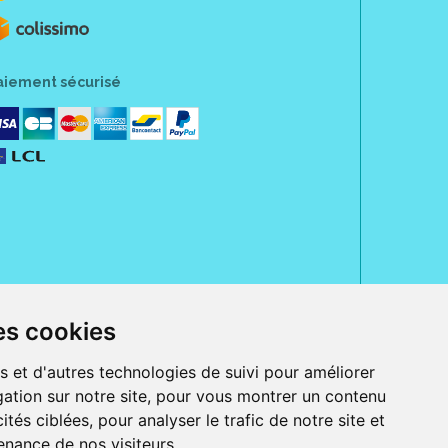
aiement sécurisé
es cookies
rue Jeanne d' Harcourt, 80300 Albert.
 sans ordonnance.
s et d'autres technologies de suivi pour améliorer
ation sur notre site, pour vous montrer un contenu
ranger).
e, iPad et iPod touch), ou sur Google Play (pour Androïd 5.0 ou version
ités ciblées, pour analyser le trafic de notre site et
 Express, Bancontact, PayPal.
nance de nos visiteurs.
 beauté et bien-être ainsi que différents services : suivi personnalisé,