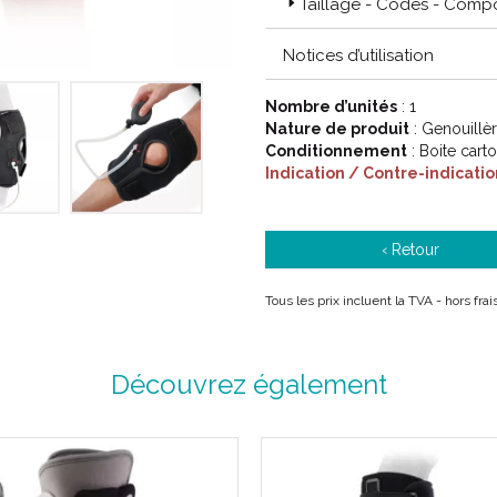
Produit 
Taillage - Codes - Compos
GENOUILLE
Notices d’utilisation
AVEC CRYO
Nombre d’unités
: 1
Cond
Nature de produit
: Genouillè
Conditionnement
: Boite cart
Indication / Contre-indicatio
‹ Retour
Tous les prix incluent la TVA - hors fr
Découvrez également