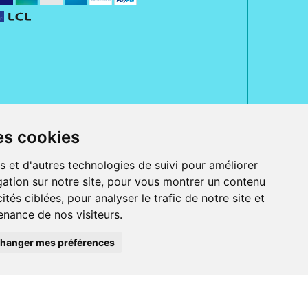
es cookies
rue Jeanne d' Harcourt, 80300 Albert.
 sans ordonnance.
s et d'autres technologies de suivi pour améliorer
ation sur notre site, pour vous montrer un contenu
ranger).
e, iPad et iPod touch), ou sur Google Play (pour Androïd 5.0 ou version
ités ciblées, pour analyser le trafic de notre site et
 Express, Bancontact, PayPal.
nance de nos visiteurs.
 beauté et bien-être ainsi que différents services : suivi personnalisé,
auté de la peau, des cheveux...), mesure de la glycémie, perruques.
s 30 ans, Pharmactiv réunit près de 1500 adhérents pharmaciens autour d' un
du matériel médical sous sa marque BetterLife.
hanger mes préférences