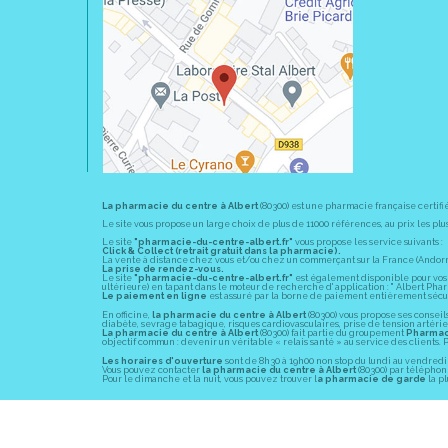
La pharmacie du centre à Albert
(80300) est une pharmacie française certifi
Le site vous propose un large choix de plus de 11000 références, au prix les 
Le site
"pharmacie-du-centre-albert.fr"
vous propose les service suivants :
Click & Collect (retrait gratuit dans la pharmacie).
La vente à distance chez vous et/ou chez un commerçant sur la France (Andorre, 
La prise de rendez-vous.
Le site
"pharmacie-du-centre-albert.fr"
est également disponible pour vos s
ultérieure) en tapant dans le moteur de recherche d' application : " Albert Pha
Le paiement en ligne
est assuré par la borne de paiement entièrement sécuri
En officine,
la pharmacie du centre à Albert
(80300) vous propose ses conseil
diabète, sevrage tabagique, risques cardiovasculaires, prise de tension artériell
La pharmacie du centre à Albert
(80300) fait partie du groupement
Pharmac
objectif commun : devenir un véritable « relais santé » au service des client
Les horaires d'ouverture
sont de 8h30 à 19h00 non stop du lundi au vendredi 
Vous pouvez contacter
la pharmacie du centre à Albert
(80300) par téléphone
Pour le dimanche et la nuit, vous pouvez trouver l
a pharmacie de garde
la pl