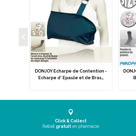
elle de
DONJOY Echarpe de Contention -
DONJO
isatrice…
Echarpe d' Epaule et de Bras…
B
Click & Collect
Retrait
gratuit
en pharmacie