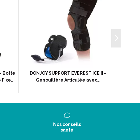
- Botte
DONJOY SUPPORT EVEREST ICE II -
DONJOY 
 Fixe…
Genouillère Articulée avec…
- Cein
Nos conseils
santé