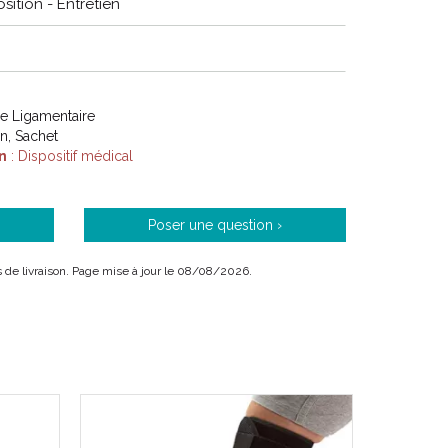
: SUPPORT EVEREST ICE II
ition - Entretien
RE ARTICULEE BILATERALE
THERAPIE ET COMPRESSION
itionnement : 1 unité
re Ligamentaire
on, Sachet
n
: Dispositif médical
Poser une question ›
ais de livraison. Page mise à jour le 08/08/2026.