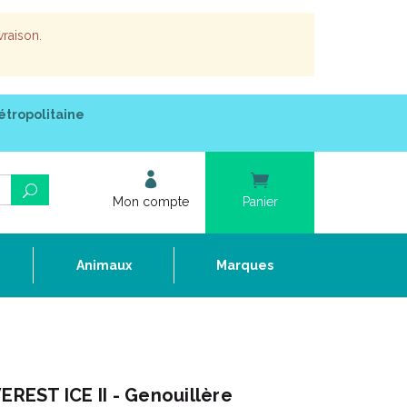
vraison.
étropolitaine
Mon compte
Panier
e
Animaux
Marques
EST ICE II - Genouillère