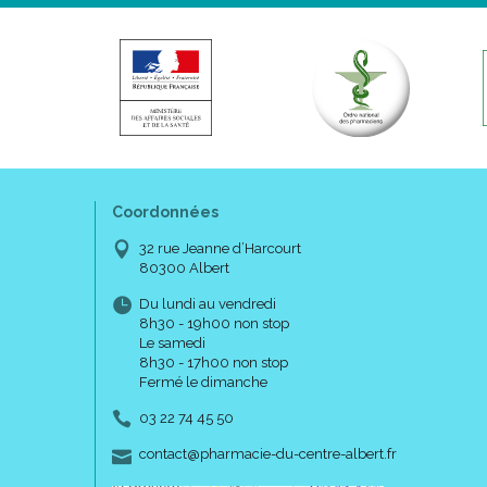
Coordonnées
32 rue Jeanne d’Harcourt
80300 Albert
Du lundi au vendredi
8h30 - 19h00 non stop
Le samedi
8h30 - 17h00 non stop
Fermé le dimanche
03 22 74 45 50
-
-
contact
@
pharmacie-du-centre-albert.fr