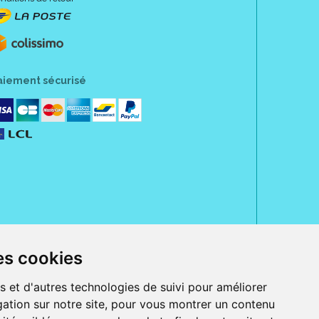
aiement sécurisé
es cookies
rue Jeanne d' Harcourt, 80300 Albert.
 sans ordonnance.
s et d'autres technologies de suivi pour améliorer
ation sur notre site, pour vous montrer un contenu
ranger).
e, iPad et iPod touch), ou sur Google Play (pour Androïd 5.0 ou version