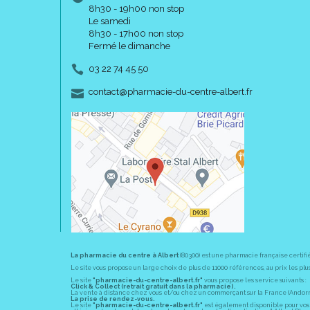
8h30 - 19h00 non stop
Le samedi
8h30 - 17h00 non stop
Fermé le dimanche
03 22 74 45 50
-
-
contact
@
pharmacie-du-centre-albert.fr
La pharmacie du centre à Albert
(80300) est une pharmacie française certifi
Le site vous propose un large choix de plus de 11000 références, au prix les 
Le site
"pharmacie-du-centre-albert.fr"
vous propose les service suivants :
Click & Collect (retrait gratuit dans la pharmacie).
La vente à distance chez vous et/ou chez un commerçant sur la France (Andorre, 
La prise de rendez-vous.
Le site
"pharmacie-du-centre-albert.fr"
est également disponible pour vos s