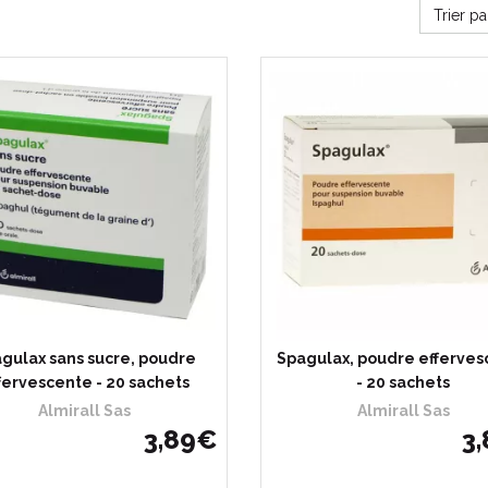
Trier p
gulax sans sucre, poudre
Spagulax, poudre efferves
fervescente - 20 sachets
- 20 sachets
Almirall Sas
Almirall Sas
3
,
89
€
3
,