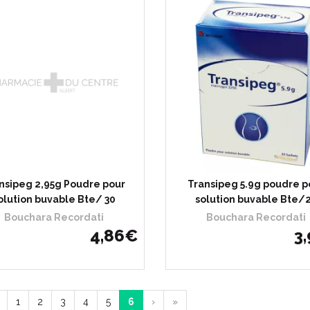
nsipeg 2,95g Poudre pour
Transipeg 5.9g poudre p
olution buvable Bte/ 30
solution buvable Bte/
Bouchara Recordati
Bouchara Recordati
4
,
86
€
3
,
1
2
3
4
5
6
›
»