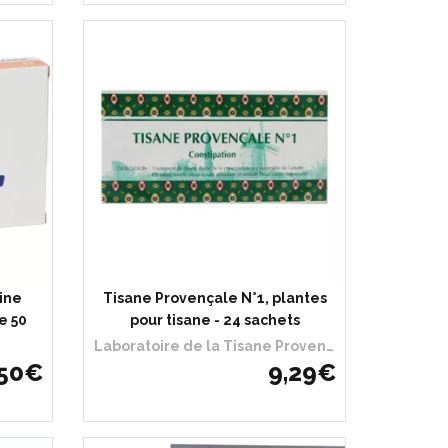
rine
Tisane Provençale N°1, plantes
e 50
pour tisane - 24 sachets
Laboratoire de la Tisane Provencale
50
€
9
,
29
€