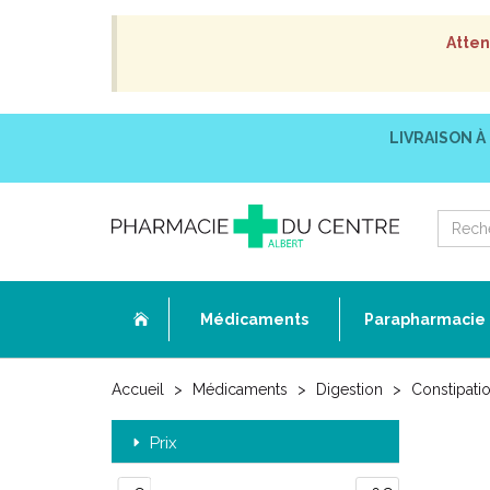
Atten
LIVRAISON À
Médicaments
Parapharmacie
Accueil
Médicaments
Digestion
Constipati
Prix