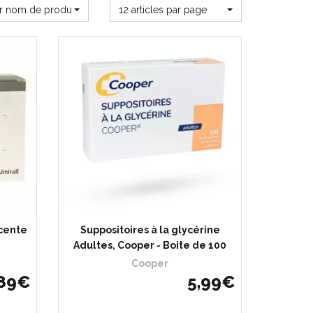
ar nom de produit
12 articles par page
cente
Suppositoires à la glycérine
Adultes, Cooper - Boite de 100
Cooper
89
€
5
,
99
€