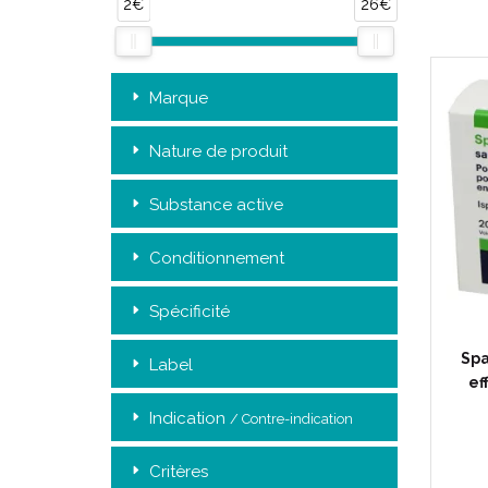
2€
26€
Marque
Nature de produit
Substance active
Conditionnement
Spécificité
Spa
Label
ef
Indication
/ Contre-indication
Critères