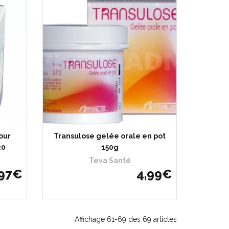
our
Transulose gelée orale en pot
20
150g
Teva Santé
97
€
4
,
99
€
Affichage 61-69 des 69 articles