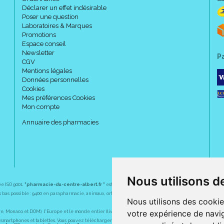
Déclarer un effet indésirable
Poser une question
Laboratoires & Marques
Promotions
Espace conseil
Newsletter
P
CGV
Mentions légales
Données personnelles
Cookies
Mes préférences Cookies
Mon compte
Annuaire des pharmacies
Nous utilisons d
ée ISO 9001.
"pharmacie-du-centre-albert.fr "
est le site internet de l
a pharmacie du centre
, 32 
plus bas possible : 9400 en parapharmacie, animaux, orthopédie, matériel médical. 1700 en médicaments
Nous utilisons des cookie
votre expérience de navig
Monaco et DOM), l' Europe et le monde entier (livraison assuré par Colissimo et ses partenaires à l' ét
martphones et tablettes. Vous pouvez télécharger gratuitement l' application sur l' AppStore (pour iPhon