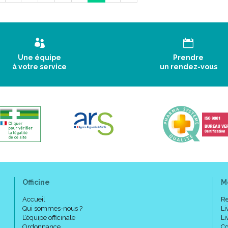
Une équipe
Prendre
à votre service
un rendez-vous
Officine
M
Accueil
Re
Qui sommes-nous ?
Li
L’équipe officinale
Li
Ordonnance
Co