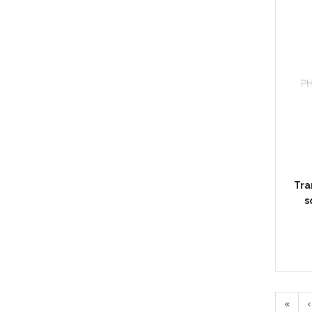
Tra
s
«
‹