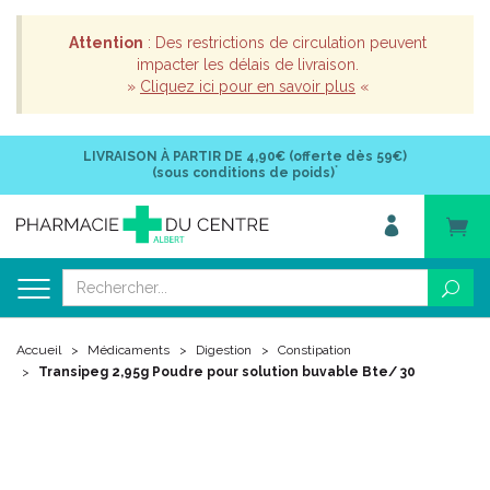
Attention
: Des restrictions de circulation peuvent
impacter les délais de livraison.
»
Cliquez ici pour en savoir plus
«
LIVRAISON À PARTIR DE
4,90€ (offerte dès 59€)
*
(sous conditions de poids)
Accueil
Médicaments
Digestion
Constipation
Transipeg 2,95g Poudre pour solution buvable Bte/ 30