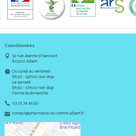
Coordonnées
32 rue Jeanne d’Harcourt
80300 Albert
Du lundi au vendredi
8h30 - 19h00 non stop
Le samedi
8h30 - 17h00 non stop
Fermé le dimanche
03 22 74 45 50
-
-
contact
@
pharmacie-du-centre-albert.fr