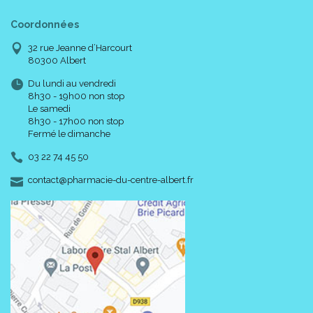
Coordonnées
32 rue Jeanne d’Harcourt
80300 Albert
Du lundi au vendredi
8h30 - 19h00 non stop
Le samedi
8h30 - 17h00 non stop
Fermé le dimanche
03 22 74 45 50
-
-
contact
@
pharmacie-du-centre-albert.fr