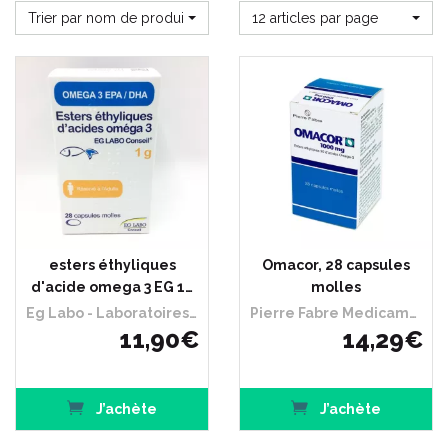
Trier par nom de produit
12 articles par page
esters éthyliques
Omacor, 28 capsules
d'acide omega 3 EG 1…
molles
Eg Labo - Laboratoires Eurogenerics
Pierre Fabre Medicament
11
,
90
€
14
,
29
€
J’achète
J’achète