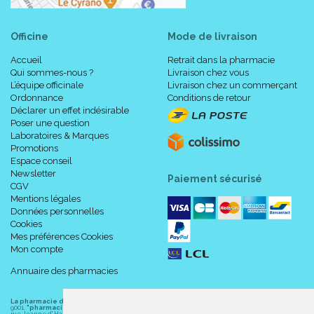
Officine
Mode de livraison
Accueil
Retrait dans la pharmacie
Qui sommes-nous ?
Livraison chez vous
L’équipe officinale
Livraison chez un commerçant
Ordonnance
Conditions de retour
Déclarer un effet indésirable
Poser une question
Laboratoires & Marques
Promotions
Espace conseil
Newsletter
Paiement sécurisé
CGV
Mentions légales
Données personnelles
Cookies
Mes préférences Cookies
Mon compte
Annuaire des pharmacies
La pharmacie du centre à Albert
(80300) est une pharmacie française certifiée ISO
9001.
"pharmacie-du-centre-albert.fr "
est le site internet de l
a pharmacie du centre
, 32