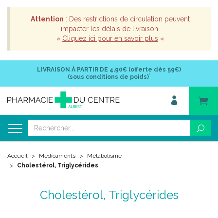
Attention
: Des restrictions de circulation peuvent
impacter les délais de livraison.
»
Cliquez ici pour en savoir plus
«
LIVRAISON À PARTIR DE
4,90€ (offerte dès 59€)
*
(sous conditions de poids)
Accueil
Médicaments
Métabolisme
Cholestérol, Triglycérides
Cholestérol, Triglycérides