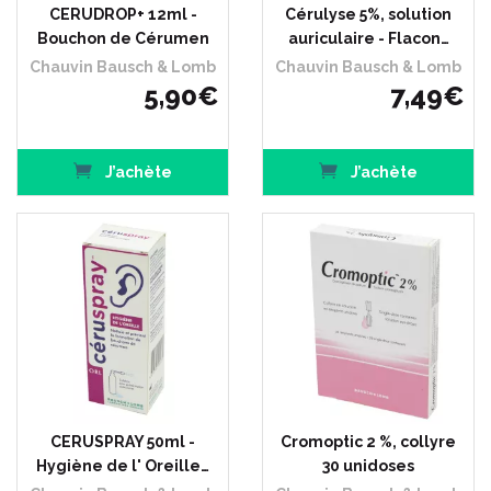
CERUDROP+ 12ml -
Cérulyse 5%, solution
Bouchon de Cérumen
auriculaire - Flacon…
Chauvin Bausch & Lomb
Chauvin Bausch & Lomb
5
,
90
€
7
,
49
€
J’achète
J’achète
CERUSPRAY 50ml -
Cromoptic 2 %, collyre
Hygiène de l' Oreille…
30 unidoses