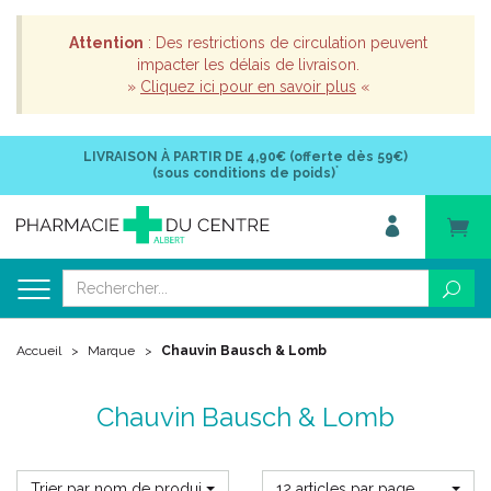
Attention
: Des restrictions de circulation peuvent
impacter les délais de livraison.
»
Cliquez ici pour en savoir plus
«
LIVRAISON À PARTIR DE
4,90€ (offerte dès 59€)
*
(sous conditions de poids)
Accueil
Marque
Chauvin Bausch & Lomb
Chauvin Bausch & Lomb
Trier par nom de produit
12 articles par page