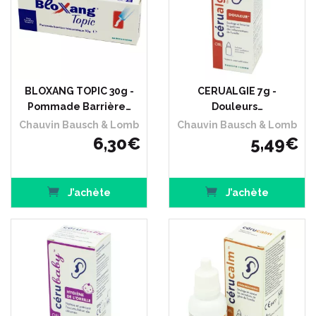
BLOXANG TOPIC 30g -
CERUALGIE 7g -
Pommade Barrière…
Douleurs…
Chauvin Bausch & Lomb
Chauvin Bausch & Lomb
6
,
30
€
5
,
49
€
J’achète
J’achète