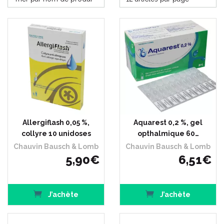
Allergiflash 0,05 %,
Aquarest 0,2 %, gel
collyre 10 unidoses
opthalmique 60…
Chauvin Bausch & Lomb
Chauvin Bausch & Lomb
5
,
90
€
6
,
51
€
J’achète
J’achète