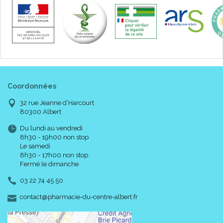
Coordonnées
32 rue Jeanne d’Harcourt
80300 Albert
Du lundi au vendredi
8h30 - 19h00 non stop
Le samedi
8h30 - 17h00 non stop
Fermé le dimanche
03 22 74 45 50
-
-
contact
@
pharmacie-du-centre-albert.fr