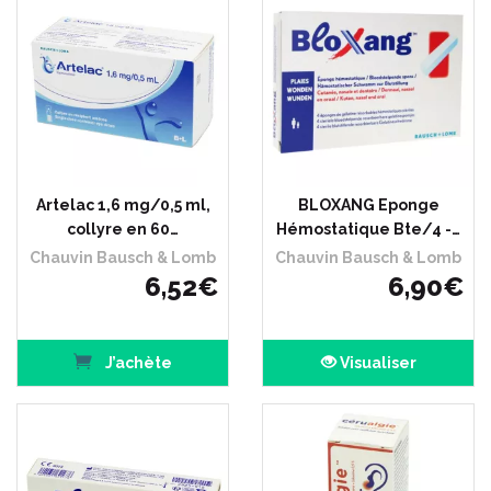
Artelac 1,6 mg/0,5 ml,
BLOXANG Eponge
collyre en 60…
Hémostatique Bte/4 -…
Chauvin Bausch & Lomb
Chauvin Bausch & Lomb
6
,
52
€
6
,
90
€
J’achète
Visualiser