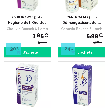
CERUBABY 15ml -
CERUCALM 15ml -
Hygiène de l' Oreille…
Démangeaisons de l'…
Chauvin Bausch & Lomb
Chauvin Bausch & Lomb
3
,
85
€
5
,
99
€
5
,
50
€
7
,
90
€
-30
%
-24
%
J’achète
J’achète