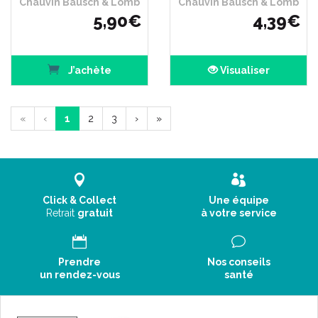
Chauvin Bausch & Lomb
Chauvin Bausch & Lomb
5
,
90
€
4
,
39
€
J’achète
Visualiser
«
‹
1
2
3
›
»
Click & Collect
Une équipe
Retrait
gratuit
à votre service
Prendre
Nos conseils
un rendez-vous
santé