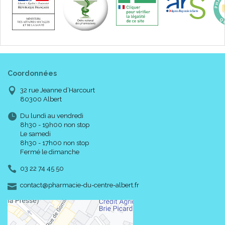
Coordonnées
32 rue Jeanne d’Harcourt
80300 Albert
Du lundi au vendredi
8h30 - 19h00 non stop
Le samedi
8h30 - 17h00 non stop
Fermé le dimanche
03 22 74 45 50
-
-
contact
@
pharmacie-du-centre-albert.fr