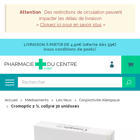
Attention
: Des restrictions de circulation peuvent
impacter les délais de livraison.
»
Cliquez ici pour en savoir plus
«
LIVRAISON À PARTIR DE
4,90€ (offerte dès 59€)
*
(sous conditions de poids)
Accueil
Médicaments
Les Yeux
Conjonctivite Allergique
Cromoptic 2 %, collyre 30 unidoses