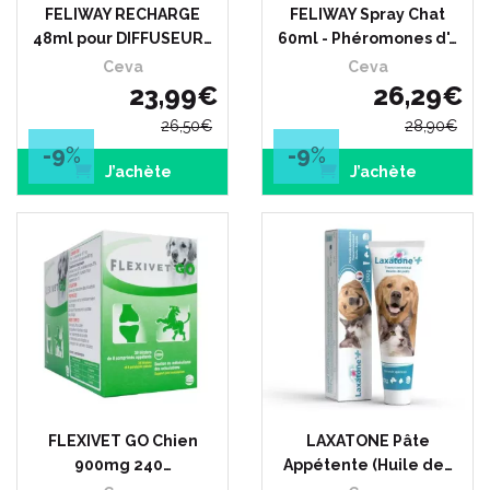
FELIWAY RECHARGE
FELIWAY Spray Chat
48ml pour DIFFUSEUR…
60ml - Phéromones d'…
Ceva
Ceva
23
,
99
€
26
,
29
€
26
,
50
€
28
,
90
€
-9
%
-9
%
J’achète
J’achète
FLEXIVET GO Chien
LAXATONE Pâte
900mg 240…
Appétente (Huile de…