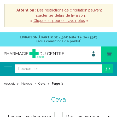
Attention
: Des restrictions de circulation peuvent
impacter les délais de livraison.
»
Cliquez ici pour en savoir plus
«
LIVRAISON À PARTIR DE
4,90€ (offerte dès 59€)
*
(sous conditions de poids)
Accueil
Marque
Ceva
Page 3
Ceva
Trier par nom de produit
12 articles par page