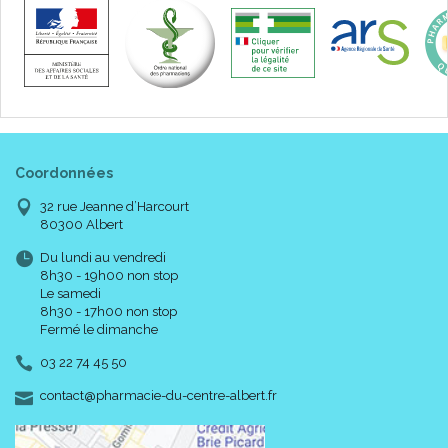
Coordonnées
32 rue Jeanne d’Harcourt
80300 Albert
Du lundi au vendredi
8h30 - 19h00 non stop
Le samedi
8h30 - 17h00 non stop
Fermé le dimanche
03 22 74 45 50
-
-
contact
@
pharmacie-du-centre-albert.fr