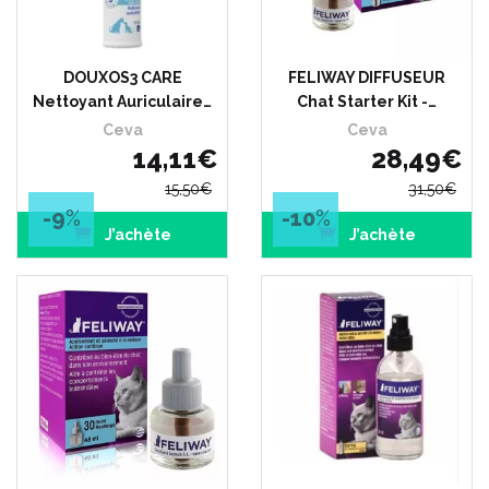
DOUXOS3 CARE
FELIWAY DIFFUSEUR
Nettoyant Auriculaire…
Chat Starter Kit -…
Ceva
Ceva
14
,
11
€
28
,
49
€
15
,
50
€
31
,
50
€
-9
%
-10
%
J’achète
J’achète