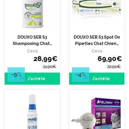
DOUXO SEB S3
DOUXO SEB S3 Spot On
Shampooing Chat…
Pipettes Chat Chien…
Ceva
Ceva
28
,
99
€
69
,
90
€
31
,
90
€
72
,
90
€
-9
%
-4
%
J’achète
J’achète