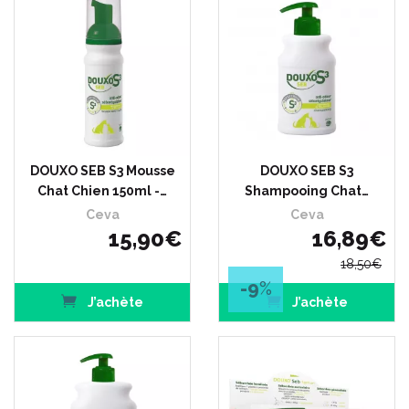
DOUXO SEB S3 Mousse
DOUXO SEB S3
Chat Chien 150ml -…
Shampooing Chat…
Ceva
Ceva
15
,
90
€
16
,
89
€
18
,
50
€
-9
%
J’achète
J’achète