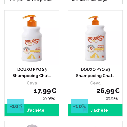
DOUXO PYO S3
DOUXO PYO S3
Shampooing Chat…
Shampooing Chat…
Ceva
Ceva
17
,
99
€
26
,
99
€
19
,
95
€
29
,
95
€
-10
%
-10
%
J’achète
J’achète