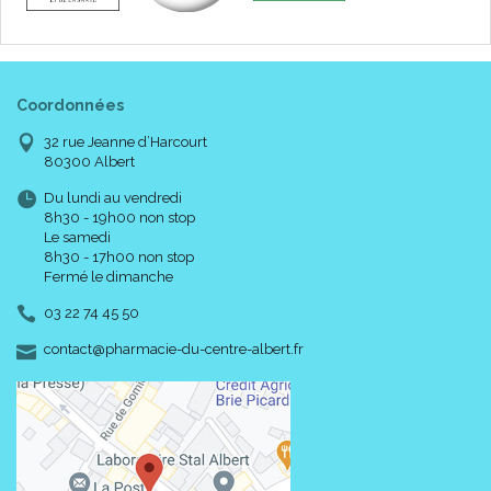
Coordonnées
32 rue Jeanne d’Harcourt
80300 Albert
Du lundi au vendredi
8h30 - 19h00 non stop
Le samedi
8h30 - 17h00 non stop
Fermé le dimanche
03 22 74 45 50
-
-
contact
@
pharmacie-du-centre-albert.fr