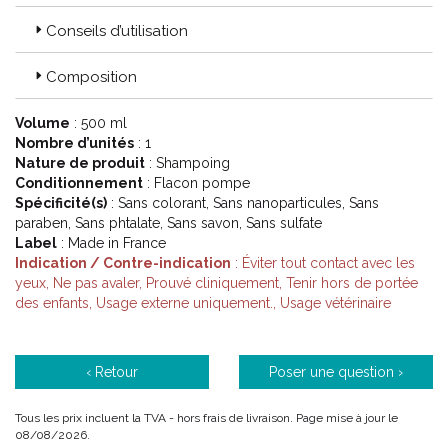
Une gamme DOUXO® CALM (Allergies) qui stoppe le cercle
vicieux des dermatoses allergiques et prurigineuses.
Conseils d’utilisation
Une gamme DOUXO® PYO (Infections) qui aide à la gestion
des proliférations microbiennes.
Composition
Une gamme DOUXO® SEB (Séborrhées) qui peut être
utilisée lors de tout type de séborrhée : sèche, grasse ou
mixte.
Volume
: 500 ml
Une gamme DOUXO® CARE (Hygiène) qui peut être utilisée
Nombre d’unités
: 1
en entretien régulier de la peau et des oreilles.
Nature de produit
: Shampoing
Conditionnement
: Flacon pompe
Spécificité(s)
: Sans colorant, Sans nanoparticules, Sans
Code ACL : 6282170
paraben, Sans phtalate, Sans savon, Sans sulfate
Code EAN : 3411113006600
Label
: Made in France
Indication / Contre-indication
: Éviter tout contact avec les
yeux, Ne pas avaler, Prouvé cliniquement, Tenir hors de portée
des enfants, Usage externe uniquement., Usage vétérinaire
‹ Retour
Poser une question ›
Tous les prix incluent la TVA - hors frais de livraison. Page mise à jour le
08/08/2026.