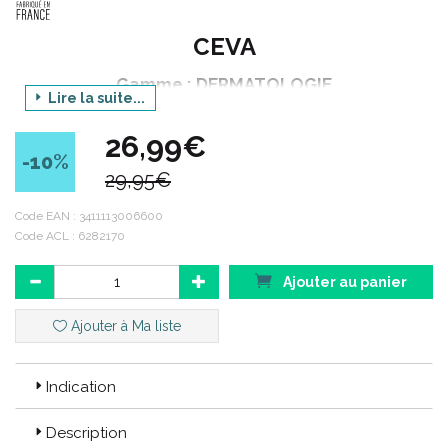
CEVA
Gamme : DERMATOLOGIE
Lire la suite...
Déclinaison gamme : DOUXO
26,99€
Produit : PYO
-10
%
29,95€
Déclinaison produit : S3 SHAMPOOING
Contenance : 500 ml
Code EAN :
3411113006600
Code ACL : 6282170
Gamme DOUXO® :
Ajouter au panier
La gamme de soins topiques DOUXO® vient enrichir la gamme
Ajouter à Ma liste
dermatologie de Ceva, pour une reconstitution et une protection
de la barrière cutanée.
Chaque formule DOUXO® apporte les éléments nécessaires à
Indication
chaque dermatose, et est disponible en plusieurs galéniques,
adaptées à l’ animal et à son propriétaire.
Description