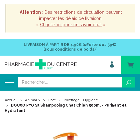
Attention
: Des restrictions de circulation peuvent
impacter les délais de livraison.
»
Cliquez ici pour en savoir plus
«
LIVRAISON À PARTIR DE
4,90€ (offerte dès 59€)
*
(sous conditions de poids)
Accueil
Animaux
Chat
Toilettage - Hygiène
DOUXO PYO S3 Shampooing Chat Chien 500ml - Purifiant et
Hydratant