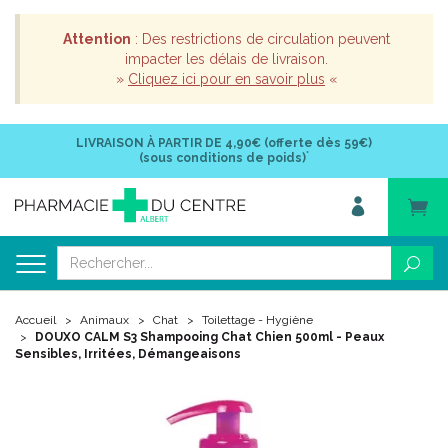
Attention
: Des restrictions de circulation peuvent
impacter les délais de livraison.
»
Cliquez ici pour en savoir plus
«
LIVRAISON À PARTIR DE
4,90€ (offerte dès 59€)
*
(sous conditions de poids)
Accueil
Animaux
Chat
Toilettage - Hygiène
DOUXO CALM S3 Shampooing Chat Chien 500ml - Peaux
Sensibles, Irritées, Démangeaisons