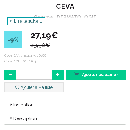
CEVA
Gamme : DERMATOLOGIE
Lire la suite...
Déclinaison gamme : DOUXO
27,19€
Produit : CALM
-9
%
29,90€
Déclinaison produit : S3 SHAMPOOING
Contenance : 500 ml
Code EAN :
3411113006488
Code ACL : 6282164
Gamme DOUXO® :
Ajouter au panier
La gamme de soins topiques DOUXO® vient enrichir la gamme
Ajouter à Ma liste
dermatologie de Ceva, pour une reconstitution et une protection
de la barrière cutanée.
Chaque formule DOUXO® apporte les éléments nécessaires à
Indication
chaque dermatose, et est disponible en plusieurs galéniques,
adaptées à l’ animal et à son propriétaire.
Description
Une gamme DOUXO® CALM (Allergies) qui stoppe le cercle
vicieux des dermatoses allergiques et prurigineuses.