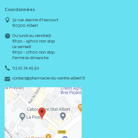
Coordonnées
32 rue Jeanne d’Harcourt
80300 Albert
Du lundi au vendredi
8h30 - 19h00 non stop
Le samedi
8h30 - 17h00 non stop
Fermé le dimanche
03 22 74 45 50
-
-
contact
@
pharmacie-du-centre-albert.fr