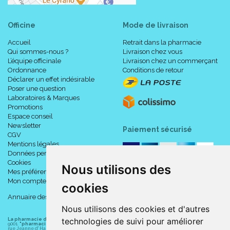
Officine
Mode de livraison
Accueil
Retrait dans la pharmacie
Qui sommes-nous ?
Livraison chez vous
L’équipe officinale
Livraison chez un commerçant
Ordonnance
Conditions de retour
Déclarer un effet indésirable
Poser une question
Laboratoires & Marques
Promotions
Espace conseil
Newsletter
Paiement sécurisé
CGV
Mentions légales
Données personnelles
Cookies
Nous utilisons des
Mes préférences Cookies
Mon compte
cookies
Annuaire des pharmacies
Nous utilisons des cookies et d'autres
technologies de suivi pour améliorer
La pharmacie du centre à Albert
(80300) est une pharmacie française certifiée ISO
9001.
"pharmacie-du-centre-albert.fr "
est le site internet de l
a pharmacie du centre
, 32
rue Jeanne d' Harcourt, 80300 Albert.