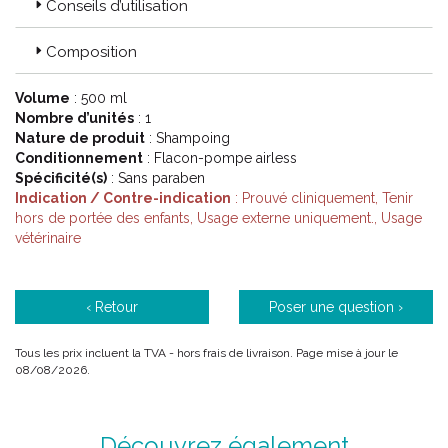
Conseils d’utilisation
Une gamme DOUXO® PYO (Infections) qui aide à la gestion
des proliférations microbiennes.
Composition
Une gamme DOUXO® SEB (Séborrhées) qui peut être
utilisée lors de tout type de séborrhée : sèche, grasse ou
mixte.
Volume
: 500 ml
Une gamme DOUXO® CARE (Hygiène) qui peut être utilisée
Nombre d’unités
: 1
en entretien régulier de la peau et des oreilles.
Nature de produit
: Shampoing
Conditionnement
: Flacon-pompe airless
Spécificité(s)
: Sans paraben
Code ACL : 6282164
Indication / Contre-indication
: Prouvé cliniquement, Tenir
Code EAN : 3411113006488
hors de portée des enfants, Usage externe uniquement., Usage
vétérinaire
‹ Retour
Poser une question ›
Tous les prix incluent la TVA - hors frais de livraison. Page mise à jour le
08/08/2026.
Découvrez également