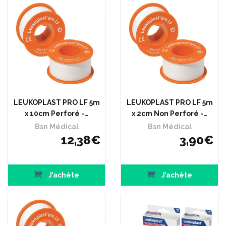
LEUKOPLAST PRO LF 5m
LEUKOPLAST PRO LF 5m
x 10cm Perforé -…
x 2cm Non Perforé -…
Bsn Médical
Bsn Médical
12
,
38
€
3
,
90
€
J’achète
J’achète