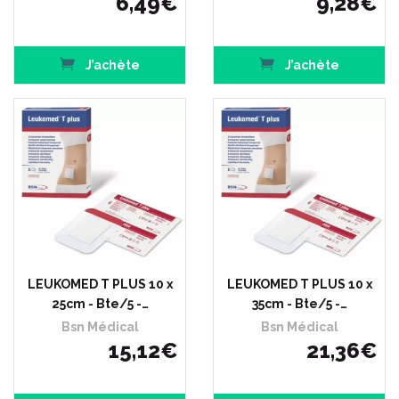
6
,
49
€
9
,
28
€
J’achète
J’achète
LEUKOMED T PLUS 10 x
LEUKOMED T PLUS 10 x
25cm - Bte/5 -…
35cm - Bte/5 -…
Bsn Médical
Bsn Médical
15
,
12
€
21
,
36
€