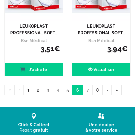
LEUKOPLAST
LEUKOPLAST
PROFESSIONAL SOFT…
PROFESSIONAL SOFT…
Bsn Médical
Bsn Médical
3
,
51
€
3
,
94
€
J’achète
Visualiser
«
‹
1
2
3
4
5
6
7
8
›
»
Click & Collect
Une équipe
Retrait
gratuit
à votre service