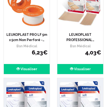
LEUKOPLAST PRO LF 5m
LEUKOPLAST
x 5cm Non Perforé -…
PROFESSIONAL…
Bsn Médical
Bsn Médical
6
,
23
€
4
,
03
€
Visualiser
Visualiser