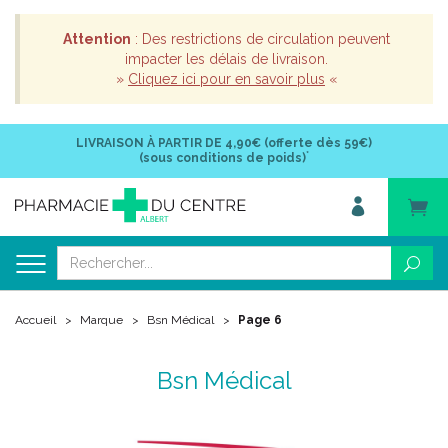
Attention
: Des restrictions de circulation peuvent
impacter les délais de livraison.
»
Cliquez ici pour en savoir plus
«
LIVRAISON À PARTIR DE
4,90€ (offerte dès 59€)
*
(sous conditions de poids)
Accueil
Marque
Bsn Médical
Page 6
Bsn Médical