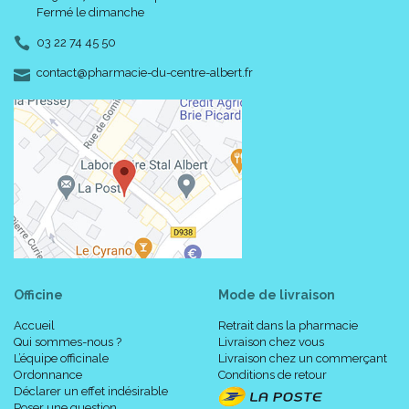
Fermé le dimanche
03 22 74 45 50
-
-
contact
@
pharmacie-du-centre-albert.fr
Officine
Mode de livraison
Accueil
Retrait dans la pharmacie
Qui sommes-nous ?
Livraison chez vous
L’équipe officinale
Livraison chez un commerçant
Ordonnance
Conditions de retour
Déclarer un effet indésirable
Poser une question