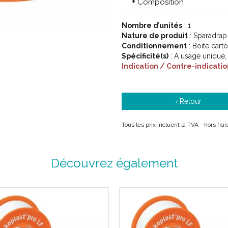
Composition
Nombre d’unités
: 1
Nature de produit
: Sparadrap
Conditionnement
: Boite cart
Spécificité(s)
: A usage unique,
Indication / Contre-indicatio
‹ Retour
Tous les prix incluent la TVA - hors fra
Découvrez également