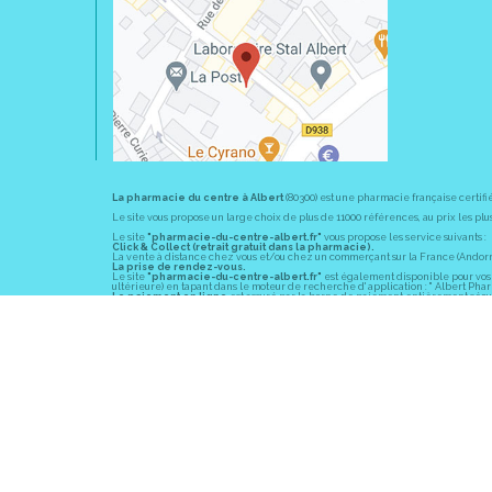
La pharmacie du centre à Albert
(80300) est une pharmacie française certifi
Le site vous propose un large choix de plus de 11000 références, au prix les 
Le site
"pharmacie-du-centre-albert.fr"
vous propose les service suivants :
Click & Collect (retrait gratuit dans la pharmacie).
La vente à distance chez vous et/ou chez un commerçant sur la France (Andorre, 
La prise de rendez-vous.
Le site
"pharmacie-du-centre-albert.fr"
est également disponible pour vos s
ultérieure) en tapant dans le moteur de recherche d' application : " Albert Pha
Le paiement en ligne
est assuré par la borne de paiement entièrement sécuri
En officine,
la pharmacie du centre à Albert
(80300) vous propose ses conseil
diabète, sevrage tabagique, risques cardiovasculaires, prise de tension artériell
La pharmacie du centre à Albert
(80300) fait partie du groupement
Pharmac
objectif commun : devenir un véritable « relais santé » au service des client
Les horaires d'ouverture
sont de 8h30 à 19h00 non stop du lundi au vendredi 
Vous pouvez contacter
la pharmacie du centre à Albert
(80300) par téléphone
Pour le dimanche et la nuit, vous pouvez trouver l
a pharmacie de garde
la pl
© 2011-2026
PHARM