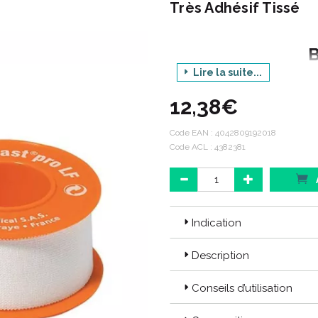
Très Adhésif Tissé
Lire la suite...
Produi
12,38€
Dime
Code EAN :
4042809192018
Code ACL : 4382381
Indication
Description
Conseils d’utilisation