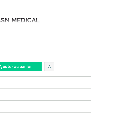
BSN MEDICAL
t : LEUKOPLAST PRO LF
nsions : 5 m x 10 cm
Ajouter au panier