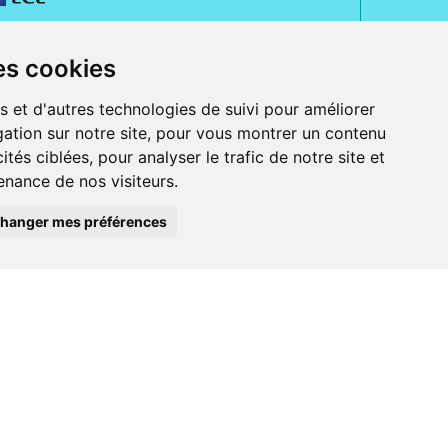
es cookies
s et d'autres technologies de suivi pour améliorer
ation sur notre site, pour vous montrer un contenu
ités ciblées, pour analyser le trafic de notre site et
nance de nos visiteurs.
rue Jeanne d' Harcourt, 80300 Albert.
 sans ordonnance.
hanger mes préférences
ranger).
e, iPad et iPod touch), ou sur Google Play (pour Androïd 5.0 ou version
 Express, Bancontact, PayPal.
 beauté et bien-être ainsi que différents services : suivi personnalisé,
auté de la peau, des cheveux...), mesure de la glycémie, perruques.
s 30 ans, Pharmactiv réunit près de 1500 adhérents pharmaciens autour d' un
du matériel médical sous sa marque BetterLife.
harmacie e-commerce