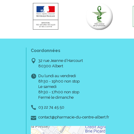
Coordonnées
32 rue Jeanne d’Harcourt
80300 Albert
Du lundi au vendredi
8h30 - 19h00 non stop
Le samedi
8h30 - 17h00 non stop
Fermé le dimanche
03 22 74 45 50
-
-
contact
@
pharmacie-du-centre-albert.fr