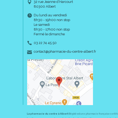
32 rue Jeanne d’Harcourt
80300 Albert
Du lundi au vendredi
8h30 - 19h00 non stop
Le samedi
8h30 - 17h00 non stop
Fermé le dimanche
03 22 74 45 50
-
-
contact
@
pharmacie-du-centre-albert.fr
La pharmacie du centre à Albert
(80300) est une pharmacie française certifi