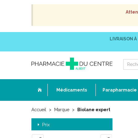
Atten
LIVRAISON À
Médicaments
Parapharmacie
Accueil
Marque
Biolane expert
Prix