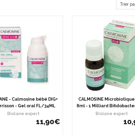
Trier p
ANE - Calmosine bébé DIG+
CALMOSINE Microbiotique
rrisson - Gel oral FL/34ML
8ml - 1 Milliard Bifidobact
Biolane expert
Biolane expert
11
,
90
€
10
,