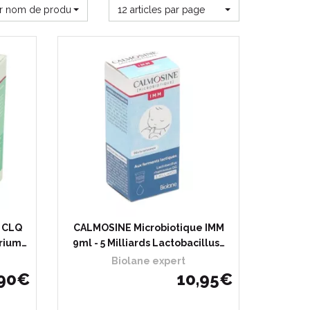
ar nom de produit
12 articles par page
 CLQ
CALMOSINE Microbiotique IMM
erium…
9ml - 5 Milliards Lactobacillus…
Biolane expert
90
€
10
,
95
€