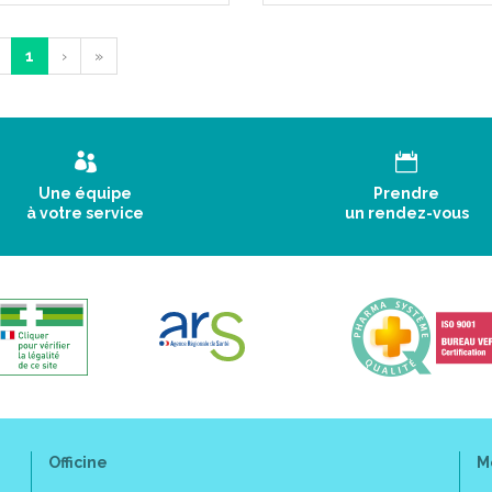
1
›
»
Une équipe
Prendre
à votre service
un rendez-vous
Officine
M