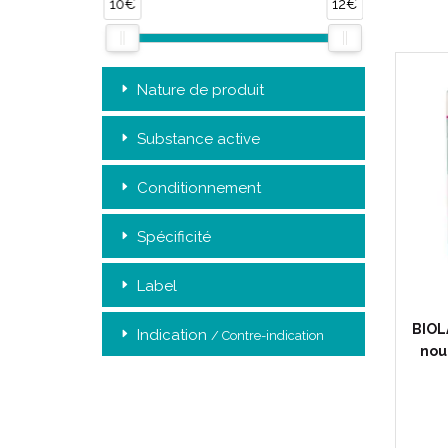
10€
12€
Nature de produit
Substance active
Conditionnement
Spécificité
Label
BIOL
Indication
/ Contre-indication
nou