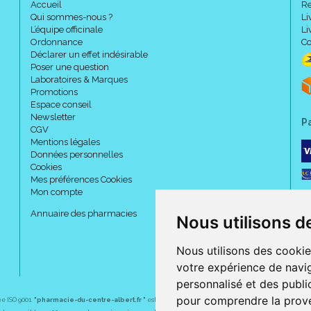
Accueil
Re
Qui sommes-nous ?
Li
L’équipe officinale
Li
Ordonnance
Co
Déclarer un effet indésirable
Poser une question
Laboratoires & Marques
Promotions
Espace conseil
Newsletter
P
CGV
Mentions légales
Données personnelles
Cookies
Mes préférences Cookies
Mon compte
Annuaire des pharmacies
Nous utilisons d
Nous utilisons des cookie
votre expérience de navig
personnalisé et des public
pour comprendre la prove
ée ISO 9001.
"pharmacie-du-centre-albert.fr "
est le site internet de l
a pharmacie du centre
, 32 