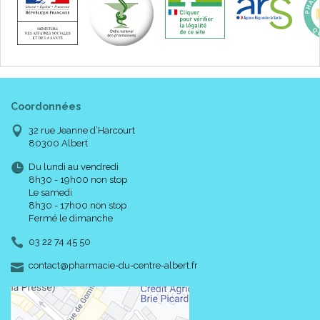
Coordonnées
32 rue Jeanne d’Harcourt
80300 Albert
Du lundi au vendredi
8h30 - 19h00 non stop
Le samedi
8h30 - 17h00 non stop
Fermé le dimanche
03 22 74 45 50
-
-
contact
@
pharmacie-du-centre-albert.fr