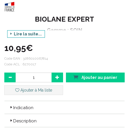
BIOLANE EXPERT
Gamme : SOIN
Lire la suite...
Produit : CALMOSINE MICROBIOTIQUE IMM
10,95€
Contenance : 9 ml
Code EAN :
3286010067814
Code ACL : 6270017
Code ACL : 6270017
Code EAN : 3286010067814
Ajouter au panier
Ajouter à Ma liste
Indication
Description