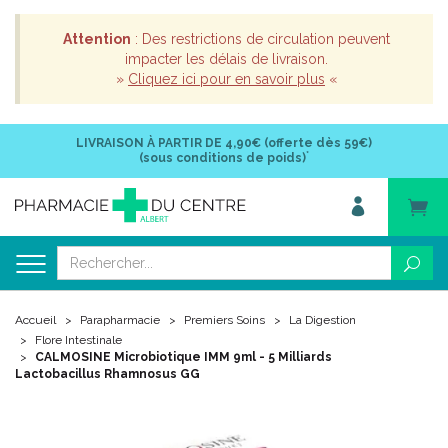
Attention
: Des restrictions de circulation peuvent
impacter les délais de livraison.
»
Cliquez ici pour en savoir plus
«
LIVRAISON À PARTIR DE
4,90€ (offerte dès 59€)
*
(sous conditions de poids)
Accueil
Parapharmacie
Premiers Soins
La Digestion
Flore Intestinale
CALMOSINE Microbiotique IMM 9ml - 5 Milliards
Lactobacillus Rhamnosus GG