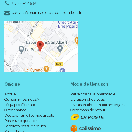
03 22 74 45 50
-
-
contact
@
pharmacie-du-centre-albert.fr
Officine
Mode de livraison
Accueil
Retrait dans la pharmacie
Qui sommes-nous ?
Livraison chez vous
L’équipe officinale
Livraison chez un commerçant
Ordonnance
Conditions de retour
Déclarer un effet indésirable
Poser une question
Laboratoires & Marques
Promotions