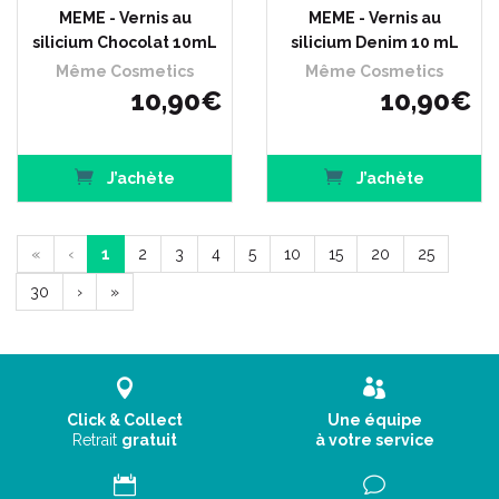
MEME - Vernis au
MEME - Vernis au
silicium Chocolat 10mL
silicium Denim 10 mL
Même Cosmetics
Même Cosmetics
10
,
90
€
10
,
90
€
J’achète
J’achète
«
‹
1
2
3
4
5
10
15
20
25
30
›
»
Click & Collect
Une équipe
Retrait
gratuit
à votre service