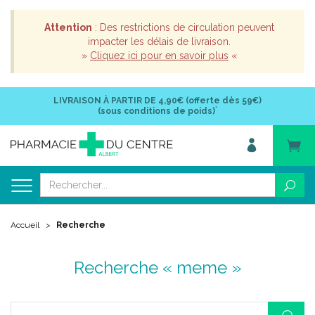
Attention
: Des restrictions de circulation peuvent
impacter les délais de livraison.
»
Cliquez ici pour en savoir plus
«
LIVRAISON À PARTIR DE
4,90€ (offerte dès 59€)
*
(sous conditions de poids)
Accueil
Recherche
Recherche « meme »