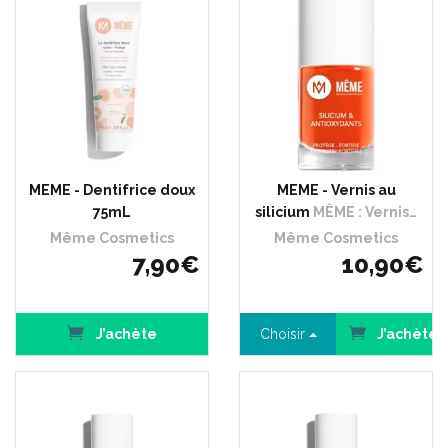
MEME - Dentifrice doux
MEME - Vernis au
75mL
silicium
MÊME : Vernis…
Même Cosmetics
Même Cosmetics
7
,
90
€
10
,
90
€
J’achète
Choisir
J’achète