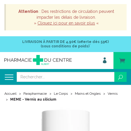
Attention
: Des restrictions de circulation peuvent
impacter les délais de livraison.
»
Cliquez ici pour en savoir plus
«
LIVRAISON À PARTIR DE
4,90€ (offerte dès 59€)
*
(sous conditions de poids)
Accueil
Parapharmacie
Le Corps
Mains et Ongles
Vernis
MEME - Vernis au silicium