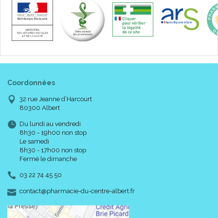
Coordonnées
32 rue Jeanne d’Harcourt
80300 Albert
Du lundi au vendredi
8h30 - 19h00 non stop
Le samedi
8h30 - 17h00 non stop
Fermé le dimanche
03 22 74 45 50
-
-
contact
@
pharmacie-du-centre-albert.fr