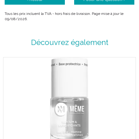
chimiothérapies ou les thérapies ciblées, il est recommandé de
porter du vernis à ongles opaque et enrichi en silicium afin de
Tous les prix incluent la TVA - hors frais de livraison. Page mise à jour le
limiter l’impact de ces traitements sur les ongles.
09/08/2026.
Découvrez également