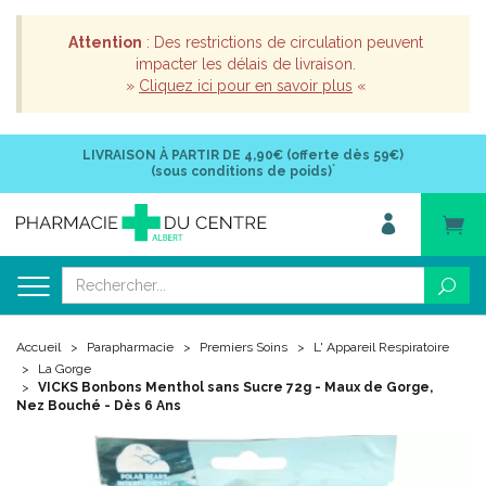
Attention
: Des restrictions de circulation peuvent
impacter les délais de livraison.
»
Cliquez ici pour en savoir plus
«
LIVRAISON À PARTIR DE
4,90€ (offerte dès 59€)
*
(sous conditions de poids)
Accueil
Parapharmacie
Premiers Soins
L' Appareil Respiratoire
La Gorge
VICKS Bonbons Menthol sans Sucre 72g - Maux de Gorge,
Nez Bouché - Dès 6 Ans