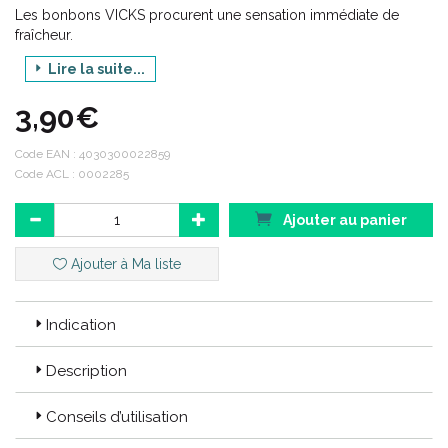
Les bonbons VICKS procurent une sensation immédiate de
fraîcheur.
Lire la suite...
PROCTER & GAMBLE
3,90€
Gamme : VICKS
Code EAN :
4030300022859
Produit : BONBONS MENTHOL SANS SUCRE
Code ACL : 0002285
Ajouter au panier
Code ACL : 0002285
Code EAN : 4030300022859
Ajouter à Ma liste
Indication
Description
Conseils d’utilisation