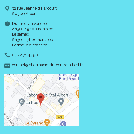
32 rue Jeanne d’Harcourt
80300 Albert
Du lundi au vendredi
8h30 - 19h00 non stop
Le samedi
8h30 - 17h00 non stop
Fermé le dimanche
03 22 74 45 50
-
-
contact
@
pharmacie-du-centre-albert.fr