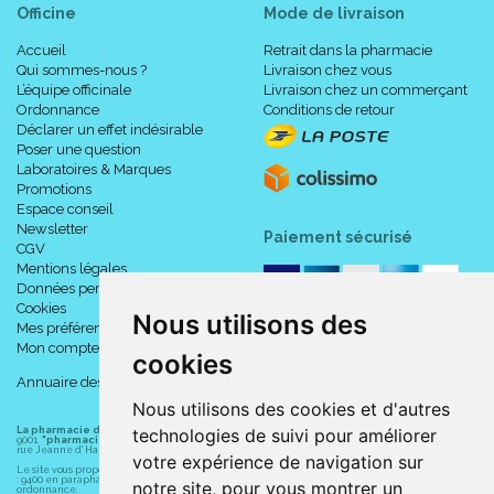
Officine
Mode de livraison
Accueil
Retrait dans la pharmacie
Qui sommes-nous ?
Livraison chez vous
L’équipe officinale
Livraison chez un commerçant
Ordonnance
Conditions de retour
Déclarer un effet indésirable
Poser une question
Laboratoires & Marques
Promotions
Espace conseil
Newsletter
Paiement sécurisé
CGV
Mentions légales
Données personnelles
Cookies
Nous utilisons des
Mes préférences Cookies
Mon compte
cookies
Annuaire des pharmacies
Nous utilisons des cookies et d'autres
La pharmacie du centre à Albert
(80300) est une pharmacie française certifiée ISO
technologies de suivi pour améliorer
9001.
"pharmacie-du-centre-albert.fr "
est le site internet de l
a pharmacie du centre
, 32
rue Jeanne d' Harcourt, 80300 Albert.
votre expérience de navigation sur
Le site vous propose un large choix de plus de 11000 références, au prix les plus bas possible
: 9400 en parapharmacie, animaux, orthopédie, matériel médical. 1700 en médicaments sans
notre site, pour vous montrer un
ordonnance.