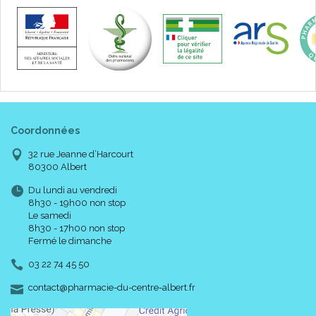
Coordonnées
32 rue Jeanne d’Harcourt
80300 Albert
Du lundi au vendredi
8h30 - 19h00 non stop
Le samedi
8h30 - 17h00 non stop
Fermé le dimanche
03 22 74 45 50
-
-
contact
@
pharmacie-du-centre-albert.fr