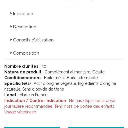
les plus connus et les plus réputés.
Produits fabriqués en France.
Toutes les plantes et les extraits sont à base d' actifs d'
Indication
origine 100% naturels que nous avons savamment associés.
L' arôme naturel Vetophylum rend les produits appétents et
Description
facilite la prise spontanée tant chez le chien que chez le chat
pourtant réputé plus délicat (la gélule peut être ouverte et la
Conseils d’utilisation
poudre versée directement sur la nourriture).
Les produits ont été formulés et testés par le Dr LEFAY
vétérinaire diplômé de phytothérapie.
Composition
Les boîtes sont métalliques et recyclables.
Les procédés d' extraction de Vetophylum permettent d'
Nombre d’unités
: 30
obtenir le meilleur de la plante.
Nature de produit
: Complément alimentaire, Gélule
Les gélules ne contiennent pas d' oxyde de titane.
Conditionnement
: Boite métal, Boite refermable
Spécificité(s)
: Actif d'origine végétale, Ingrédients d'origine
Code ACL : 8151187
naturelle, Sans dioxyde de titane
Label
: Made in France
Code EAN : 3770017106091
Indication / Contre-indication
: Ne pas dépasser la dose
journalière recommandée, Tenir hors de portée des enfants,
Usage vétérinaire