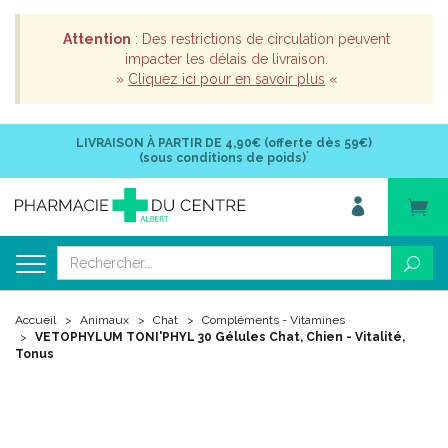
Attention
: Des restrictions de circulation peuvent
impacter les délais de livraison.
»
Cliquez ici pour en savoir plus
«
LIVRAISON À PARTIR DE
4,90€ (offerte dès 59€)
*
(sous conditions de poids)
Accueil
Animaux
Chat
Compléments - Vitamines
VETOPHYLUM TONI'PHYL 30 Gélules Chat, Chien - Vitalité,
Tonus