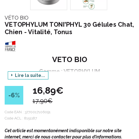
VÉTO BIO
VETOPHYLUM TONI'PHYL 30 Gélules Chat,
Chien - Vitalité, Tonus
VETO BIO
Gamme : VETOPHYLUM
Lire la suite...
Produit : TONI'PHYL
16,89€
Conditionnement : 30 gélules
-6
%
17,90€
VETOPHYLUM c' est une gamme de 10 aliments
Code EAN :
3770017106091
complémentaires à base de plantes pour le bien-être de nos
Code ACL : 8151187
animaux, chiens et chats essentiellement.
Cet article est momentanément indisponible sur notre site
Utilisation de 34 plantes ou extraits dans les produits parmi
internet, merci de nous contacter pour plus d’informations.