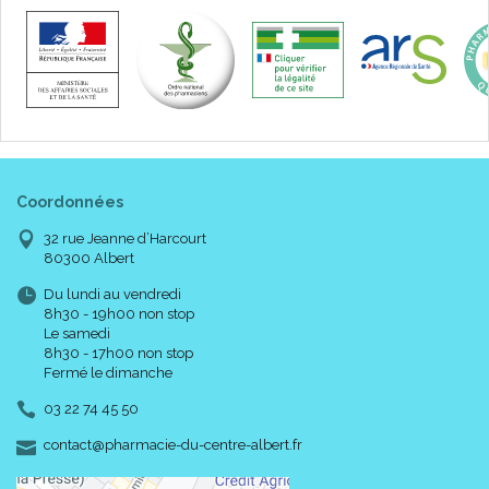
Coordonnées
32 rue Jeanne d’Harcourt
80300 Albert
Du lundi au vendredi
8h30 - 19h00 non stop
Le samedi
8h30 - 17h00 non stop
Fermé le dimanche
03 22 74 45 50
-
-
contact
@
pharmacie-du-centre-albert.fr