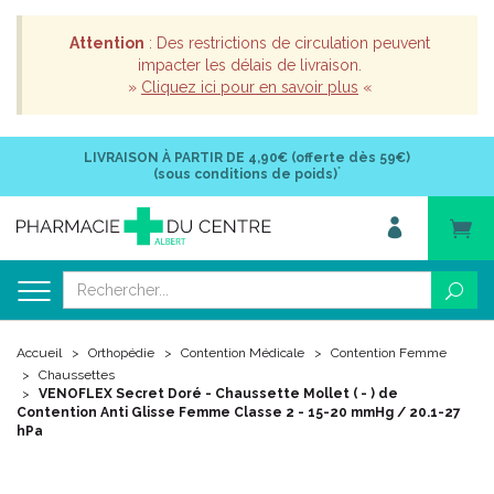
Attention
: Des restrictions de circulation peuvent
impacter les délais de livraison.
»
Cliquez ici pour en savoir plus
«
LIVRAISON À PARTIR DE
4,90€ (offerte dès 59€)
*
(sous conditions de poids)
Accueil
Orthopédie
Contention Médicale
Contention Femme
Chaussettes
VENOFLEX Secret Doré - Chaussette Mollet ( - ) de
Contention Anti Glisse Femme Classe 2 - 15-20 mmHg / 20.1-27
hPa