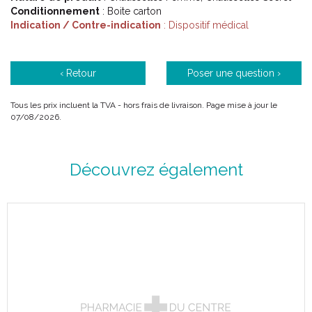
Conditionnement
Coutures plates.
: Boite carton
Indication / Contre-indication
Talon et voûte plantaire renforcés.
: Dispositif médical
Bossage du cou-de-pied.
Forme anatomique du mollet.
Traitement antibactérien.
‹ Retour
Poser une question ›
Lavable en machine à 40°C.
Tous les prix incluent la TVA - hors frais de livraison. Page mise à jour le
07/08/2026.
Caractéristiques :
Découvrez également
Couleur :
DORE
.
Chaussette
MOLLET ( - )
.
Classe 2.
5 tailles (1 à 5).
2 hauteurs (normal et long).
Couleur :