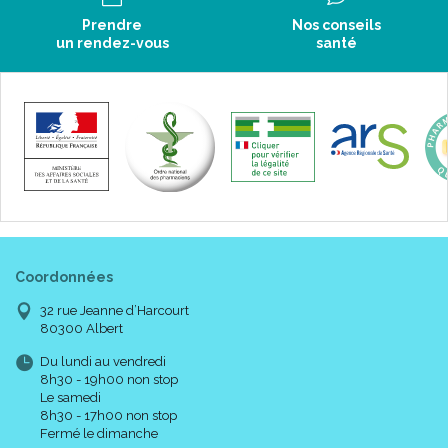
Prendre
Nos conseils
un rendez-vous
santé
Taillage :
Coordonnées
32 rue Jeanne d’Harcourt
80300 Albert
Taille
Hauteur
cB
cC-
Code A
Du lundi au vendredi
Normal (/D < 40 cm)
31117
9
1
19 - 21 cm
23 - 30 cm
8h30 - 19h00 non stop
Long (/D > 40 cm)
31117
9
Le samedi
8h30 - 17h00 non stop
Fermé le dimanche