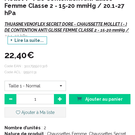
Femme Classe 2 - 15-20 mmHg / 20.1-27
hPa
THUASNE VENOFLEX SECRET DORE - CHAUSSETTE MOLLET ( - )
DE CONTENTION ANTI GLISSE FEMME CLASSE 2 - 15-20 mmHg /
20.1-27 hPa
Lire la suite...
Venoflex
Secret DORE
, Chaussette
MOLLET ( - )
.
22,40€
Si vous commandez, n' oubliez pas de préciser :
Code EAN :
3111795920316
Code ACL : 9592031
Votre TAILLE.
La hauteur ou le code
ACL
/ EAN
Taille 1 - Normal
Ajouter au panier
Description :
Ajouter à Ma liste
De la semi transparence dans de nombreux coloris.
Nombre d’unités
Offre large en termes de taillage et de coloris.
: 2
Nature de produit
Maille fine et douce.
: Chaussettes Femme, Chaussettes Secret