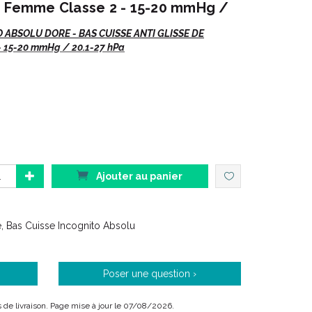
n Femme Classe 2 - 15-20 mmHg /
ABSOLU DORE - BAS CUISSE ANTI GLISSE DE
15-20 mmHg / 20.1-27 hPa
oré
, Bas Cuisse.
as de préciser :
 EAN
Ajouter au panier
e, Bas Cuisse Incognito Absolu
 utilisation citadine.
Poser une question ›
is de livraison. Page mise à jour le 07/08/2026.