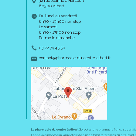
32 rue Jeanne d’Harcourt
80300 Albert
Du lundi au vendredi
8h30 - 19h00 non stop
Le samedi
8h30 - 17h00 non stop
Fermé le dimanche
03 22 74 45 50
-
-
contact
@
pharmacie-du-centre-albert.fr
La pharmacie du centre à Albert
(80300) est une pharmacie française certifi
Le site vous propose un large choix de plus de 11000 références, au prix les 