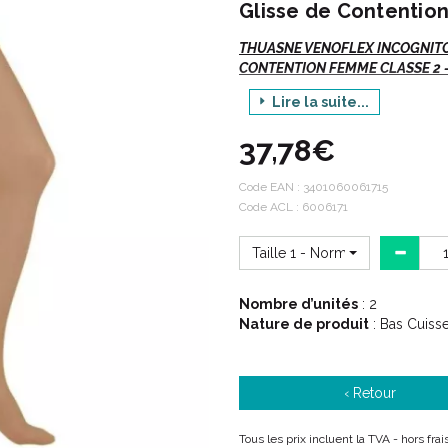
Glisse de Contentio
THUASNE VENOFLEX INCOGNITO 
CONTENTION FEMME CLASSE 2 - 
Lire la suite...
Venoflex
Incognito® Absolu D
37,78€
Si vous commandez, n' oubliez p
Code EAN :
3401060061715
Votre TAILLE.
Code ACL : 6006171
La hauteur ou le code
ACL
/
Taille 1 - Normal
Description :
Nombre d’unités
: 2
Nature de produit
: Bas Cuiss
Elégance et transparence pour une
‹ Retour
Tous les prix incluent la TVA - hors fra