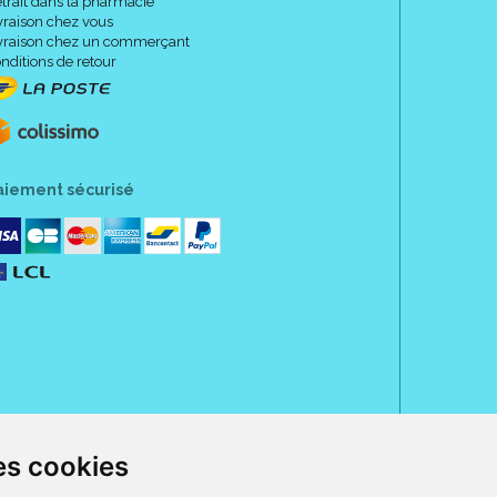
trait dans la pharmacie
vraison chez vous
vraison chez un commerçant
nditions de retour
aiement sécurisé
es cookies
rue Jeanne d' Harcourt, 80300 Albert.
 sans ordonnance.