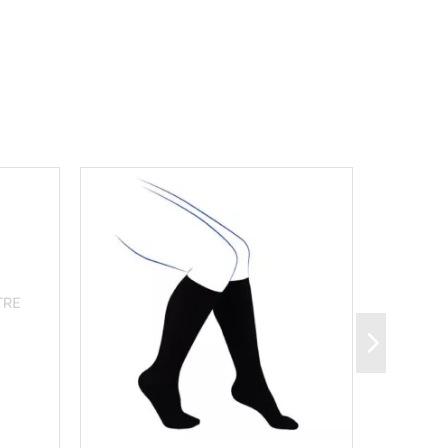
sparente.
rcés.
de la cuisse renforcée : zone indémaillable en pointe
isse.