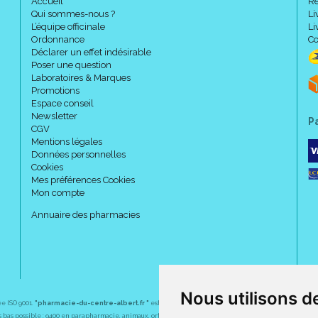
Accueil
Re
Caractéristiques :
Qui sommes-nous ?
Li
L’équipe officinale
Li
Ordonnance
Co
Déclarer un effet indésirable
Couleur :
DORE
.
Poser une question
Bas cuisse anti-glisse.
Laboratoires & Marques
Classe 2.
Promotions
4 tailles (1 à 4).
Espace conseil
Newsletter
2 hauteurs (normal et long).
P
CGV
Mentions légales
Données personnelles
Cookies
Mes préférences Cookies
Mon compte
Annuaire des pharmacies
Nous utilisons d
ée ISO 9001.
"pharmacie-du-centre-albert.fr "
est le site internet de l
a pharmacie du centre
, 32 
plus bas possible : 9400 en parapharmacie, animaux, orthopédie, matériel médical. 1700 en médicaments