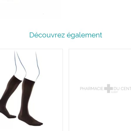
Découvrez également
L' offre Venoflex la plus tran
Talon et pointe de pied renfo
Jonction antiglisse / maille 
de pied et à la jonction antigl
Effet seconde peau.
Lavable en machine à 40°C.