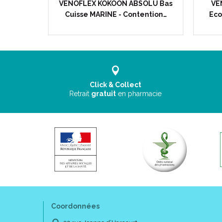
r - Bas
VENOFLEX KOKOON ABSOLU Bas
VEN
 de…
Cuisse MARINE - Contention…
Eco
Click & Collect
Retrait
gratuit
en pharmacie
Coordonnées