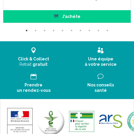
J’achète
Caractéristiques :
Click & Collect
Une équipe
Retrait
gratuit
à votre service
Couleur :
NOIR
.
Chaussettes
PIEDS OUVERTS
.
Classe 2.
Prendre
Nos conseils
1 coloris.
un rendez-vous
santé
4 tailles (1 à 4).
2 hauteurs (normal et long).
Taillage :