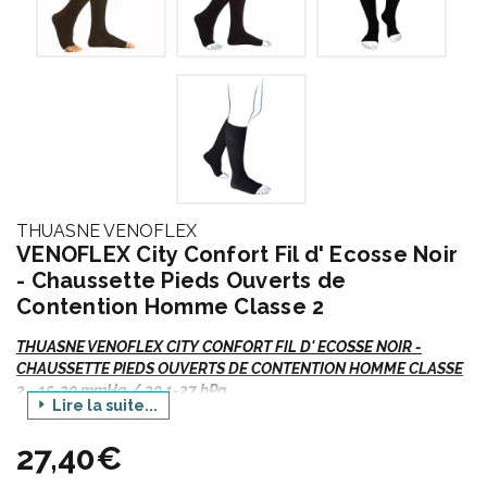
THUASNE VENOFLEX
VENOFLEX City Confort Fil d' Ecosse Noir
- Chaussette Pieds Ouverts de
Contention Homme Classe 2
THUASNE VENOFLEX CITY CONFORT FIL D' ECOSSE NOIR -
CHAUSSETTE PIEDS OUVERTS DE CONTENTION HOMME CLASSE
2 - 15-20 mmHg / 20.1-27 hPa
Lire la suite...
Venoflex
City Confort Fil d' Ecosse
, Chaussette
Noir Pieds
27,40€
Ouverts.