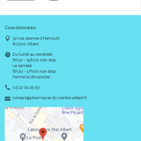
Coordonnées
32 rue Jeanne d’Harcourt
80300 Albert
Du lundi au vendredi
8h30 - 19h00 non stop
Le samedi
8h30 - 17h00 non stop
Fermé le dimanche
03 22 74 45 50
-
-
contact
@
pharmacie-du-centre-albert.fr