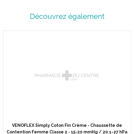
Confortable et fraîche au contact de la peau, cette matière est
souvent recommandée par les dermatologues.
Découvrez également
Revers biseauté pour limiter l' effet garrot.
Disponible en pieds longs.
Lavable en machine à 40°C.
Couleur :
VENOFLEX Simply Coton Fin Crème - Chaussette de
Contention Femme Classe 2 - 15-20 mmHg / 20.1-27 hPa