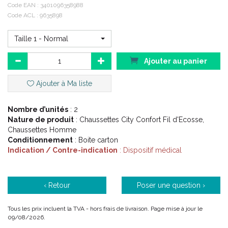
Si vous commandez, n' oubliez pas de préciser :
Code EAN :
3401096358988
Code ACL : 9635898
Votre TAILLE.
Taille 1 - Normal
La hauteur ou le code
ACL
/ EAN
Ajouter au panier
Indications :
Ajouter à Ma liste
Nombre d’unités
: 2
Varices, troubles fonctionnels (jambes lourdes,...) suites
Nature de produit
: Chaussettes City Confort Fil d'Ecosse,
chirurgie phlébologique et sclérothérapique.
Chaussettes Homme
Conditionnement
: Boite carton
Indication / Contre-indication
: Dispositif médical
Description :
‹ Retour
Poser une question ›
Elégance et raffinement pour une utilisation citadine.
Le fil d' Ecosse est un coton haut de gamme ayant été anobli
Tous les prix incluent la TVA - hors frais de livraison. Page mise à jour le
par un procédé renforçant son aspect soyeux et la finesse de
09/08/2026.
sa maille.