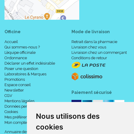
Officine
Mode de livraison
Accueil
Retrait dans la pharmacie
Qui sommes-nous ?
Livraison chez vous
L’équipe officinale
Livraison chez un commerçant
Ordonnance
Conditions de retour
Déclarer un effet indésirable
Poser une question
Laboratoires & Marques
Promotions
Espace conseil
Newsletter
Taille
Hauteur
cB
cC
Code A
Paiement sécurisé
CGV
34010
9
Mentions légales
Normal (/D < 44 cm)
311179
Données personnelles
Cookies
1
19 - 21 cm
30 - 35 cm
Nous utilisons des
34010
9
Mes préférences Cookies
Long (/D > 44 cm)
Mon compte
311179
cookies
Annuaire des pharmacies