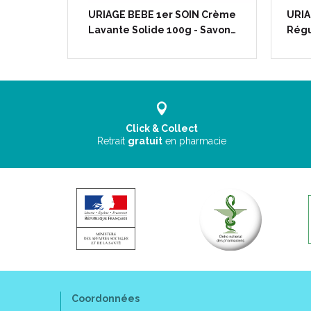
ion
URIAGE BEBE 1er SOIN Crème
URIA
atrice…
Lavante Solide 100g - Savon…
Régu
Click & Collect
Retrait
gratuit
en pharmacie
Coordonnées