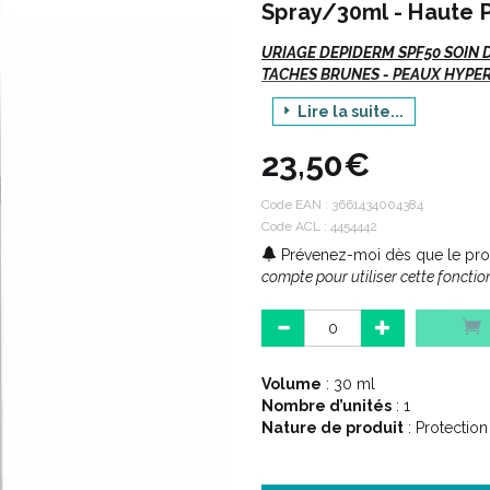
Spray/30ml - Haute P
URIAGE DEPIDERM SPF50 SOIN 
TACHES BRUNES - PEAUX HYPER
Lire la suite...
DEPIDERM, des soins sur mesure p
jour. Peaux hyper pigmentées et 
23,50€
Code EAN :
3661434004384
Indications :
Code ACL : 4454442
Prévenez-moi dès que le prod
compte pour utiliser cette fonction
Photoprotection et préventio
Prévention du vieillissement 
Visage, mains et décolleté.
Volume
: 30 ml
Description :
Nombre d’unités
: 1
Nature de produit
: Protection
Ce soin haute protection réduit e
déclenchant majeur de l' hyper