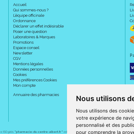
Précautions d' emploi :
Accueil
Re
Qui sommes-nous ?
Li
L’équipe officinale
Li
Ordonnance
Co
Eviter le contact avec les yeu
Déclarer un effet indésirable
Poser une question
Laboratoires & Marques
Promotions
Composition :
Espace conseil
Newsletter
P
CGV
Emulsion H/E, licorice, vitamine 
Mentions légales
filtres solaires.
Données personnelles
Cookies
Aqua, dicaprylyl carbonate, Uri
Mes préférences Cookies
benzotriazolyl tetramethylbutyl
Mon compte
butylmethoxydibenzoylmethane, 
Annuaire des pharmacies
Nous utilisons d
phosphate, C20-22 alcohols, asc
glucoside, xanthan gum, phenoxy
tetrasodium EDTA, o-cymen 5 ol,
Nous utilisons des cookie
propylene glycol, citric acid, tr
votre expérience de navig
personnalisé et des public
pour comprendre la prove
ée ISO 9001.
"pharmacie-du-centre-albert.fr "
est le site internet de l
Code ACL : 4454442
a pharmacie du centre
, 32 