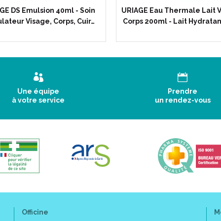
Principes actifs :
GE DS Emulsion 40ml - Soin
URIAGE Eau Thermale Lait 
lateur Visage, Corps, Cuir…
Corps 200ml - Lait Hydrata
Eau Thermale d’ Uriage.
Complexe filtrant UVA UVB.
Licorice.
Nicotinamide.
Vitamine C vectorisée.
Résultats :
Une équipe
Prendre
à votre service
un rendez-vous
50 : un haut indice solaire po
Conseils d' utilisation :
Appliquer en soin quotidien l
ou localement sur les taches
Ré-appliquer toutes les 2 heu
Officine
M