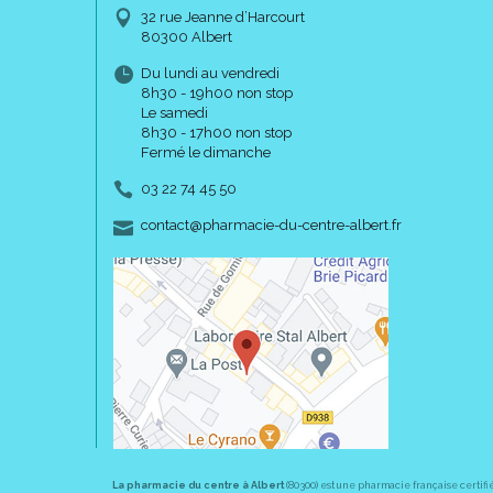
32 rue Jeanne d’Harcourt
80300 Albert
Du lundi au vendredi
8h30 - 19h00 non stop
Le samedi
8h30 - 17h00 non stop
Fermé le dimanche
03 22 74 45 50
-
-
contact
@
pharmacie-du-centre-albert.fr
La pharmacie du centre à Albert
(80300) est une pharmacie française certifi