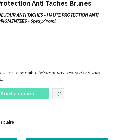
rotection Anti Taches Brunes
DE JOUR ANTI TACHES - HAUTE PROTECTION ANTI
PIGMENTEES - Spray/30ml
our retrouver un teint clair et uniforme jour après
soins de teint.
uit est disponible
(Merci de vous connecter à votre
).
n des taches brunes.
photo-induit.
Prochainement
 solaire
t évite le risque de taches lié aux UV, facteur
pigmentation.