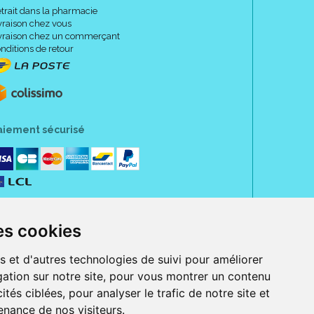
trait dans la pharmacie
vraison chez vous
vraison chez un commerçant
nditions de retour
x.
aiement sécurisé
PP, vitamine C vectorisée, eau thermale d' Uriage,
age thermal spring water, methylene bis-
phenol, niacinamide,
ethylhexyl triazone, nylon-12, C20-22 alkyl
es cookies
orbyl tetraisopalmitate, butylene glycol, decyl
ethanol, benzoic acid, tocopheryl acetate,
 sodium hydroxide, Glycyrrhiza glabra root extract,
s et d'autres technologies de suivi pour améliorer
icontanyl PVP.
ation sur notre site, pour vous montrer un contenu
ités ciblées, pour analyser le trafic de notre site et
nance de nos visiteurs.
rue Jeanne d' Harcourt, 80300 Albert.