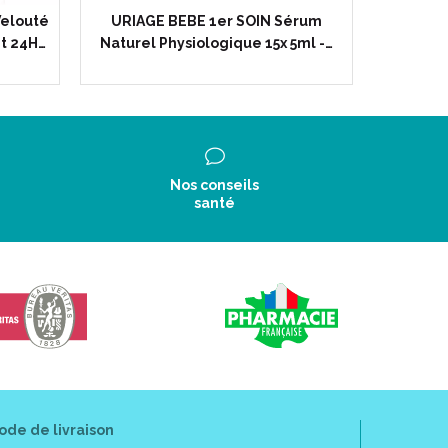
Velouté
URIAGE BEBE 1er SOIN Sérum
URIAGE
nt 24H…
Naturel Physiologique 15x 5ml -…
Crème 
Nos conseils
santé
ur une protection parfaite de votre peau.
e matin sur l’ ensemble du visage, décolleté et mains
.
res en cas d' exposition solaire.
ode de livraison