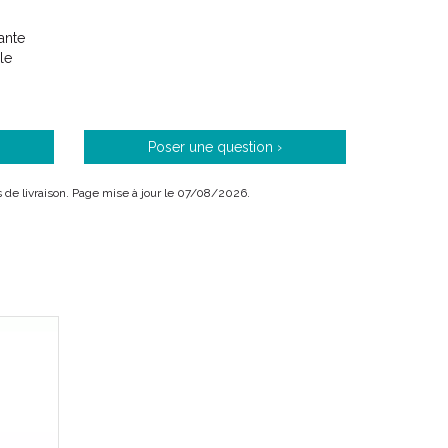
ante
n à pH physiologique élimine toutes les impuretés en
le
t, elle préserve le film hydrolipidique de la peau.
Poser une question ›
is de livraison. Page mise à jour le 07/08/2026.
rgraissants et l’ Eau Thermale d’ Uriage, elle
 desséchants de l’ eau calcaire.
sant sans savon.
riche en oligoéléments et sels minéraux, aux
ntes et anti-radicalaires.
otectrice, préserve le film hydrolipidique cutané.
que.