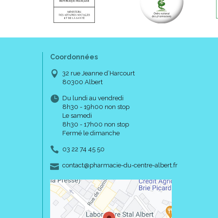
Coordonnées
32 rue Jeanne d’Harcourt
80300 Albert
Du lundi au vendredi
8h30 - 19h00 non stop
Le samedi
8h30 - 17h00 non stop
Fermé le dimanche
03 22 74 45 50
-
-
contact
@
pharmacie-du-centre-albert.fr