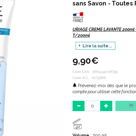
sans Savon - Toutes
URIAGE CREME LAVANTE 200ml 
T/200ml
Lire la suite...
Indications :
9,90€
Code EAN :
3661434008795
Hygiène pour peaux sensibles
Code ACL : 6275686
Visage, corps et cheveux.
Prévenez-moi dès que le prod
Adulte, enfant, nourrisson.
compte pour utiliser cette fonction
Description :
Très agréablement parfumé, ce so
9M
parfaitement propre, douce et h
Volume
: 200 ml