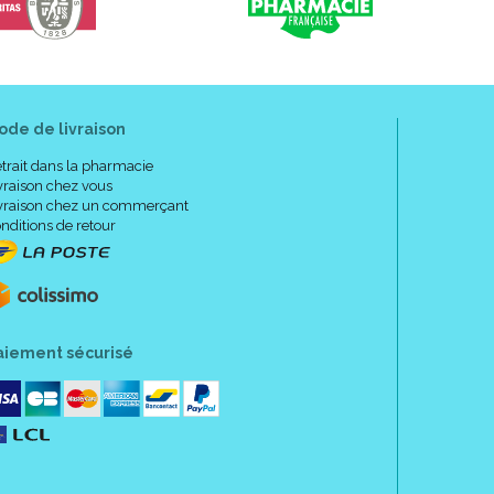
au mouillée et rincer.
ode de livraison
trait dans la pharmacie
x.
vraison chez vous
vraison chez un commerçant
nditions de retour
er, magnesium laureth sulfate, decyl glucoside,
e, styrene/acrylates copolymer, fragance,
aiement sécurisé
butter glycerides, sodium chloride, PEG-120 methyl
, citric acid.