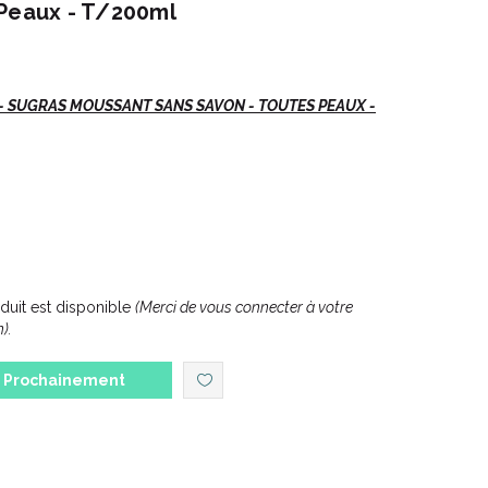
 Peaux - T/200ml
- SUGRAS MOUSSANT SANS SAVON - TOUTES PEAUX -
 et délicates.
uit est disponible
(Merci de vous connecter à votre
).
Prochainement
in 2 en 1 nettoyant et nourrissant laisse la peau
ydratée.