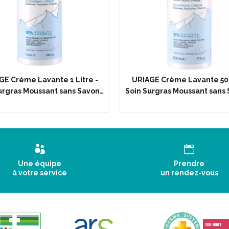
Sans savon.
Testé ophtalmologiquement.
Existe également en flacon
Principes actifs :
Eau Thermale d’ Uriage.
GE Crème Lavante 1 Litre -
URIAGE Crème Lavante 50
Base lavante douce sans sav
urgras Moussant sans Savon…
Soin Surgras Moussant sans
Actifs hydratants (glycérine) e
1/3 de lait.
Résultats :
2 actions en un unique soin 
douceur.
Une équipe
Prendre
à votre service
un rendez-vous
Conseils d' utilisation :