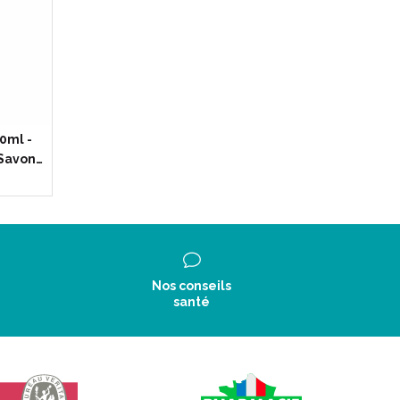
 pompe 500ml.
0ml -
on.
 Savon…
t surgraissants.
pour une hygiène de la peau sensible tout en
Nos conseils
santé