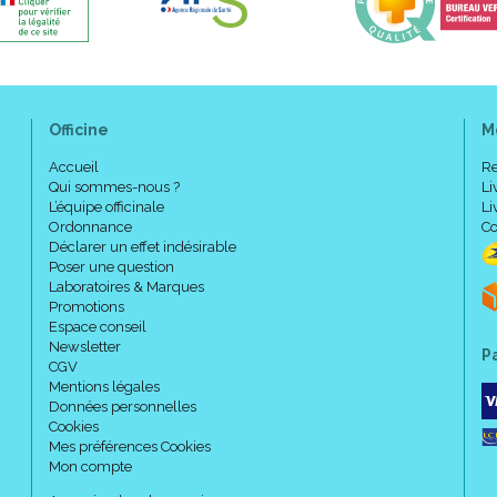
Bien faire mousser sur une pe
Usage quotidien.
Précautions d' emploi :
Officine
M
Accueil
Re
Eviter le contact avec les yeu
Qui sommes-nous ?
Li
L’équipe officinale
Li
Ordonnance
Co
Déclarer un effet indésirable
Composition :
Poser une question
Laboratoires & Marques
Promotions
Aqua, Uriage thermal spring wat
Espace conseil
glycerin, cocamidopropyl betain
Newsletter
P
phenoxyethanol, PEG-75 shorea 
CGV
glucose dioleate, DMDM hydantoin
Mentions légales
Données personnelles
Cookies
Mes préférences Cookies
Code ACL : 6275686
Mon compte
Code EAN : 3661434008795