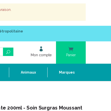
vraison.
étropolitaine
Mon compte
Panier
e
Animaux
Marques
e 200ml - Soin Surgras Moussant