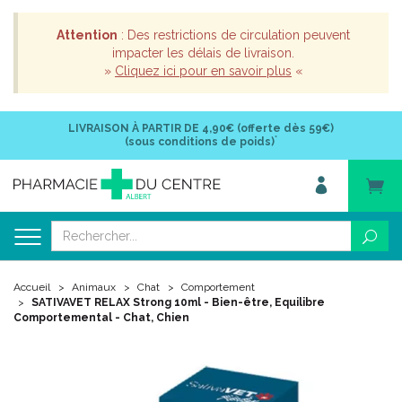
Attention
: Des restrictions de circulation peuvent
impacter les délais de livraison.
»
Cliquez ici pour en savoir plus
«
LIVRAISON À PARTIR DE
4,90€ (offerte dès 59€)
*
(sous conditions de poids)
Accueil
Animaux
Chat
Comportement
SATIVAVET RELAX Strong 10ml - Bien-être, Equilibre
Comportemental - Chat, Chien