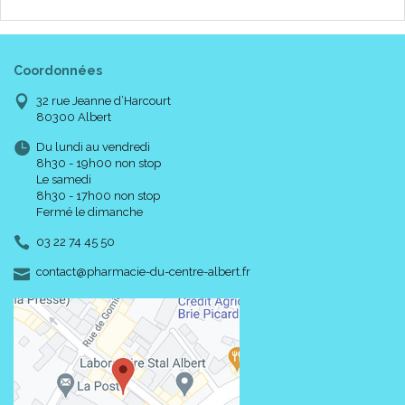
Coordonnées
32 rue Jeanne d’Harcourt
80300 Albert
Du lundi au vendredi
8h30 - 19h00 non stop
Le samedi
8h30 - 17h00 non stop
Fermé le dimanche
03 22 74 45 50
-
-
contact
@
pharmacie-du-centre-albert.fr