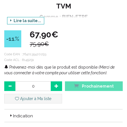
TVM
Gamme : BIEN-ETRE
Lire la suite...
Produit : SATIVAVET
67,90€
Déclinaison : RELAX STRONG - SOLUTION ORALE
-11
%
75,90€
Contenance : 10 ml
Code EAN :
7640135420293
Code ACL : 8149291
Code ACL : 8149291
Prévenez-moi dès que le produit est disponible
(Merci de
Code EAN : 7640135420293
vous connecter à votre compte pour utiliser cette fonction).
Prochainement
Ajouter à Ma liste
Indication