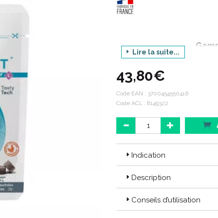
Gamm
Lire la suite...
Pro
43,80€
Déclinaiso
Conditi
Code EAN :
3700454550416
Code ACL : 8149322
Code ACL : 8149322
Code EAN : 3700454550416
Indication
Description
Conseils d’utilisation