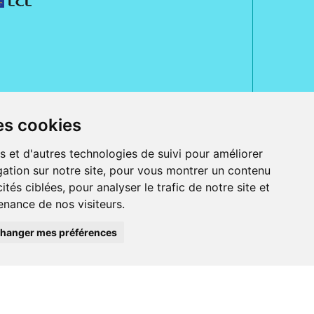
es cookies
rue Jeanne d' Harcourt, 80300 Albert.
 sans ordonnance.
s et d'autres technologies de suivi pour améliorer
ation sur notre site, pour vous montrer un contenu
ranger).
e, iPad et iPod touch), ou sur Google Play (pour Androïd 5.0 ou version
ités ciblées, pour analyser le trafic de notre site et
 Express, Bancontact, PayPal.
nance de nos visiteurs.
 beauté et bien-être ainsi que différents services : suivi personnalisé,
auté de la peau, des cheveux...), mesure de la glycémie, perruques.
s 30 ans, Pharmactiv réunit près de 1500 adhérents pharmaciens autour d' un
du matériel médical sous sa marque BetterLife.
hanger mes préférences
harmacie e-commerce