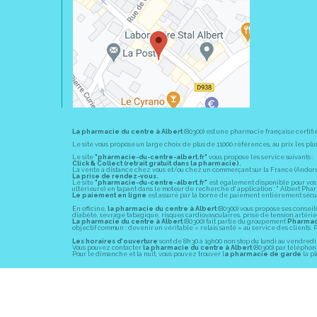
La pharmacie du centre à Albert
(80300) est une pharmacie française certifi
Le site vous propose un large choix de plus de 11000 références, au prix les 
Le site
"pharmacie-du-centre-albert.fr"
vous propose les service suivants :
Click & Collect (retrait gratuit dans la pharmacie).
La vente à distance chez vous et/ou chez un commerçant sur la France (Andorre, 
La prise de rendez-vous.
Le site
"pharmacie-du-centre-albert.fr"
est également disponible pour vos s
ultérieure) en tapant dans le moteur de recherche d' application : " Albert Pha
Le paiement en ligne
est assuré par la borne de paiement entièrement sécuri
En officine,
la pharmacie du centre à Albert
(80300) vous propose ses conseil
diabète, sevrage tabagique, risques cardiovasculaires, prise de tension artériell
La pharmacie du centre à Albert
(80300) fait partie du groupement
Pharmac
objectif commun : devenir un véritable « relais santé » au service des client
Les horaires d'ouverture
sont de 8h30 à 19h00 non stop du lundi au vendredi 
Vous pouvez contacter
la pharmacie du centre à Albert
(80300) par téléphone
Pour le dimanche et la nuit, vous pouvez trouver l
a pharmacie de garde
la pl
© 2011-2026
PHARM