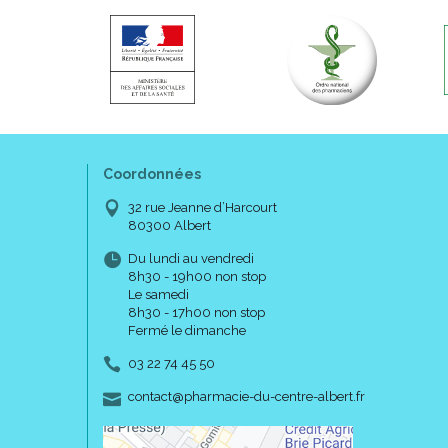
Coordonnées
32 rue Jeanne d’Harcourt
80300 Albert
Du lundi au vendredi
8h30 - 19h00 non stop
Le samedi
8h30 - 17h00 non stop
Fermé le dimanche
03 22 74 45 50
-
-
contact
@
pharmacie-du-centre-albert.fr