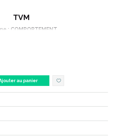
TVM
e : COMPORTEMENT
duit : ALPHAZIUM TT
n : L - CHIENS DE 20 à 40 kg
onnement : 30 bouchées
Ajouter au panier