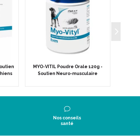
outien
MYO-VITIL Poudre Orale 120g -
LOCOX T
Chiens
Soutien Neuro-musculaire
du Méta
Nos conseils
santé