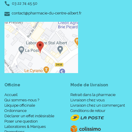
03 22 74 45 50
-
-
contact
@
pharmacie-du-centre-albert.fr
Officine
Mode de livraison
Accueil
Retrait dans la pharmacie
Qui sommes-nous ?
Livraison chez vous
L’équipe officinale
Livraison chez un commerçant
Ordonnance
Conditions de retour
Déclarer un effet indésirable
Poser une question
Laboratoires & Marques
Promotions