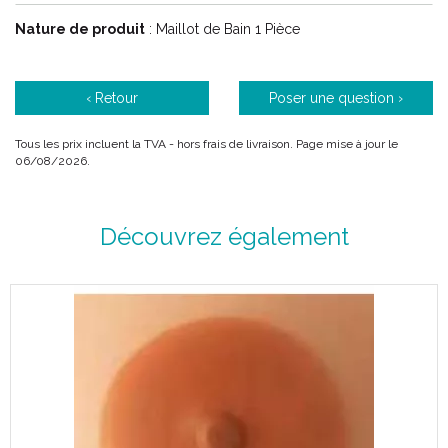
Corsage en tulle Lycra qui flatte la silhouette et assure un
bon maintien.
Nature de produit
: Maillot de Bain 1 Pièce
Un dos haut garantit une meilleure tenue des bretelles.
Tous les maillots de bain ont des coques souples intégrées
dans les bonnets qui s' adaptent avec un grand naturel.
‹ Retour
Poser une question ›
Tous les prix incluent la TVA - hors frais de livraison. Page mise à jour le
06/08/2026.
Découvrez également