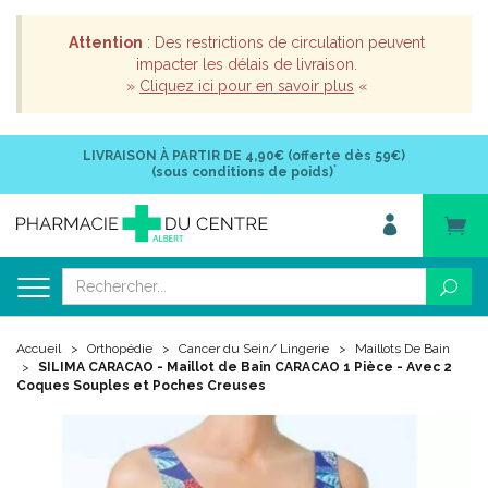
Attention
: Des restrictions de circulation peuvent
impacter les délais de livraison.
»
Cliquez ici pour en savoir plus
«
LIVRAISON À PARTIR DE
4,90€ (offerte dès 59€)
*
(sous conditions de poids)
Accueil
Orthopédie
Cancer du Sein/ Lingerie
Maillots De Bain
SILIMA CARACAO - Maillot de Bain CARACAO 1 Pièce - Avec 2
Coques Souples et Poches Creuses