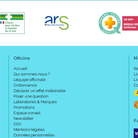
lymphoedème - 2010".
Codes ACL : 4275202 / 4275219
/ 4275260 / 4275277
Codes EAN : 3401042752020 / 
/ 3401042752488 / 340104275
Officine
M
Accueil
Re
Qui sommes-nous ?
Li
L’équipe officinale
Li
Ordonnance
Co
Déclarer un effet indésirable
Poser une question
Laboratoires & Marques
Promotions
Espace conseil
Newsletter
P
CGV
Mentions légales
Données personnelles