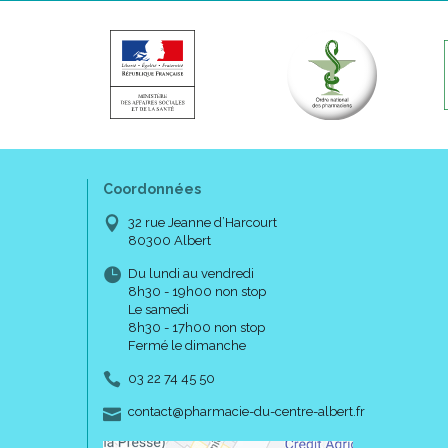
Coordonnées
32 rue Jeanne d’Harcourt
80300 Albert
Du lundi au vendredi
8h30 - 19h00 non stop
Le samedi
8h30 - 17h00 non stop
Fermé le dimanche
03 22 74 45 50
-
-
contact
@
pharmacie-du-centre-albert.fr