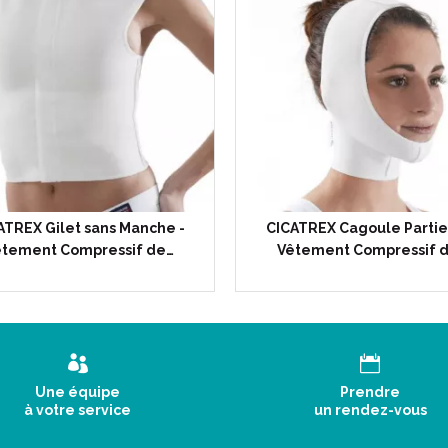
Syndrôme d' Helhers-Danlos :
Amélioration de la proprioc
Lutte contre la douleur.
Compression de 6 à 13.5 mm
Le traitement des cicatrices 
A partir d' une brûlure du 2ème 
risque majeur de cicatrice hype
Le port de vêtements compressifs
ATREX Gilet sans Manche -
CICATREX Cagoule Partiel
de l' irrigation sanguine (la 
êtement Compressif de…
Vêtement Compressif 
de la prolifération des fibrobl
de la synthèse de collagène.
du risque de réaction inflamma
(*) Selon les dernières recomma
cicatrices publiées en 2014, Mo
Guidelines - Non-invasive and in
Une équipe
Prendre
Aesthetic Surgery.
à votre service
un rendez-vous
(**) Selon le rapport de la HAS