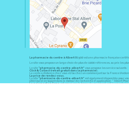
La pharmacie du centre à Albert
(80300) est une pharmacie française certifi
Le site vous propose un large choix de plus de 11000 références, au prix les 
Le site
"pharmacie-du-centre-albert.fr"
vous propose les service suivants :
Click & Collect (retrait gratuit dans la pharmacie).
La vente à distance chez vous et/ou chez un commerçant sur la France (Andorre, 
La prise de rendez-vous.
Le site
"pharmacie-du-centre-albert.fr"
est également disponible pour vos s
ultérieure) en tapant dans le moteur de recherche d' application : " Albert Pha
Le paiement en ligne
est assuré par la borne de paiement entièrement sécuri
En officine,
la pharmacie du centre à Albert
(80300) vous propose ses conseil
diabète, sevrage tabagique, risques cardiovasculaires, prise de tension artériell
La pharmacie du centre à Albert
(80300) fait partie du groupement
Pharmac
objectif commun : devenir un véritable « relais santé » au service des client
Les horaires d'ouverture
sont de 8h30 à 19h00 non stop du lundi au vendredi 
Vous pouvez contacter
la pharmacie du centre à Albert
(80300) par téléphone
Pour le dimanche et la nuit, vous pouvez trouver l
a pharmacie de garde
la pl
© 2011-2026
PHARM