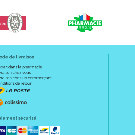
 / 4275225 / 4275231 / 4275248 / 4275254
3401042752198 / 3401042752259 / 3401042752310
2549 / 3401042752600 / 3401042752778
ode de livraison
trait dans la pharmacie
vraison chez vous
vraison chez un commerçant
nditions de retour
aiement sécurisé