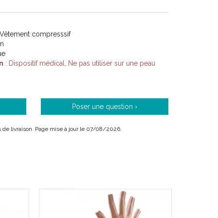
et la lymphologie :
 Vêtement compresssif
on
cicatrices hypertrophiques, des chéloïdes et des
ue
n
: Dispositif médical, Ne pas utiliser sur une peau
 thermique, chimique ou électrique.
reffes cutanées.
Poser une question ›
l.
is de livraison. Page mise à jour le 07/08/2026.
.
trice :
s cicatrices d' origine traumatique et des plaies
pertrophiques.