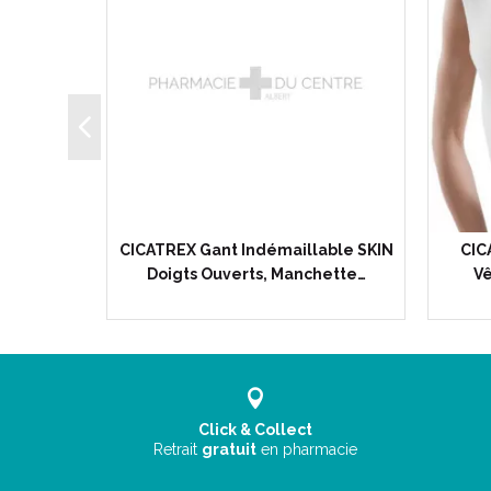
reilles -
CICATREX Gant Indémaillable SKIN
CIC
f de…
Doigts Ouverts, Manchette…
V
Click & Collect
Retrait
gratuit
en pharmacie