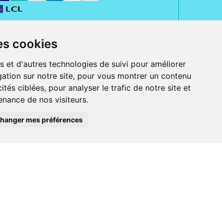
es cookies
s et d'autres technologies de suivi pour améliorer
ation sur notre site, pour vous montrer un contenu
ités ciblées, pour analyser le trafic de notre site et
nance de nos visiteurs.
rue Jeanne d' Harcourt, 80300 Albert.
 sans ordonnance.
hanger mes préférences
ranger).
e, iPad et iPod touch), ou sur Google Play (pour Androïd 5.0 ou version
 Express, Bancontact, PayPal.
 beauté et bien-être ainsi que différents services : suivi personnalisé,
auté de la peau, des cheveux...), mesure de la glycémie, perruques.
s 30 ans, Pharmactiv réunit près de 1500 adhérents pharmaciens autour d' un
du matériel médical sous sa marque BetterLife.
harmacie e-commerce