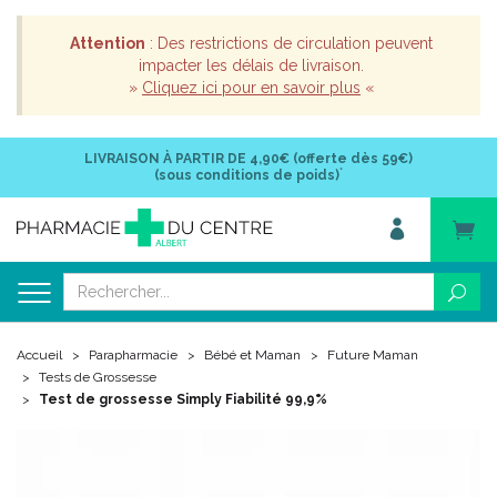
Attention
: Des restrictions de circulation peuvent
impacter les délais de livraison.
»
Cliquez ici pour en savoir plus
«
LIVRAISON À PARTIR DE
4,90€ (offerte dès 59€)
*
(sous conditions de poids)
Accueil
Parapharmacie
Bébé et Maman
Future Maman
Tests de Grossesse
Test de grossesse Simply Fiabilité 99,9%